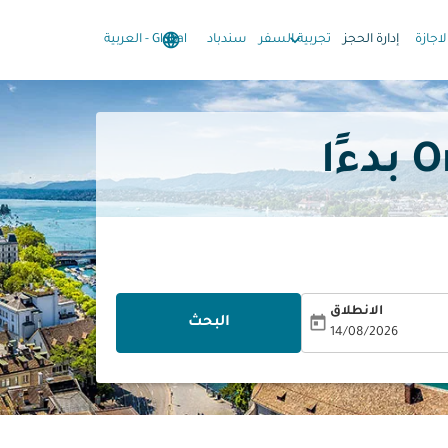
language
keyboard_arrow_down
keyboard_arrow_down
لاجازة
إدارة الحجز
تجربية السفر
سندباد
Global
-
العربية
الانطلاق
today
البحث
14/08/2026