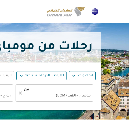
رحلات من مومباي إلى زيو
expand_more
expand_more
اتجاه واحد
1 الراكب, الدرجة السياحية
الرمز ال
من
close