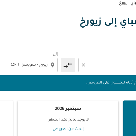
ي - زيورخ
مباي إلى زيورخ
 التواريخ أدناه للحصول على العروض.
إلى
compare_arrows
location_on
close
يخ أدناه للحصول على العروض.
سبتمبر 2026
لا يوجد نتائج لهذا الشهر.
إبحث عن العروض