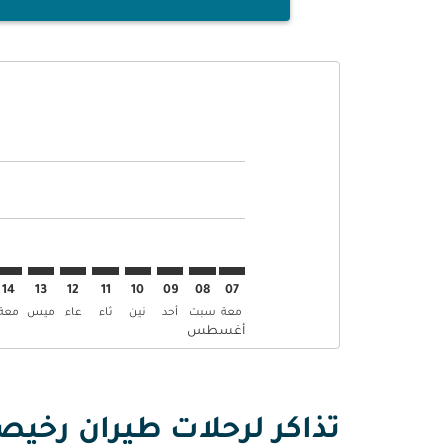
Displaying fares for أغسطس-2026
BOM–ZRH: cmp-view-offers-disclaimer. إبحث عن العرو
BOM–ZRH: cmp-view-offers-disclaimer. إبحث عن
BOM–ZRH: cmp-view-offers-disclaimer. إ
ZRH: cmp-view-offers-disclaimer
mp-view-offers-disclaimer
-offers-disclaimer
s-disclaimer
aimer
14
13
12
11
10
09
08
07
معة
سبت
أحد
نين
ثاء
عاء
ميس
معة
أغسطس
تذاكر لرحلات طيران رخيص