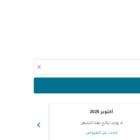
close
أكتوبر 2026
نوفم
chevron_right
لا يوجد نتائج لهذا الشهر.
لا يوجد ن
إبحث عن العروض
إبحث