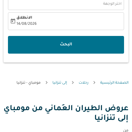
اختر الوجهة
الانطلاق
today
fc-booking-departure-date-aria-label
14/08/2026
البحث
الصفحة الرئيسية
رحلات
إلى تنزانيا
مومباي - تنزانيا
عروض الطيران العُماني من مومباي
إلى تنزانيا
من