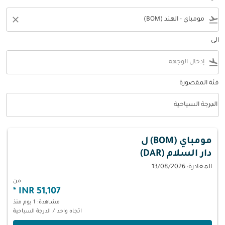
close
flight_takeoff
الى
flight_land
فئة المقصورة
keyboard_arrow_down
الدرجة السياحية
فئة المقصورة option الدرجة السياحية Selected
مومباي (BOM)
ل
دار السلام (DAR)
المغادرة: 13/08/2026
من
*
51,107 INR
مشاهدة: 1 يوم منذ
اتجاه واحد
/
الدرجة السياحية