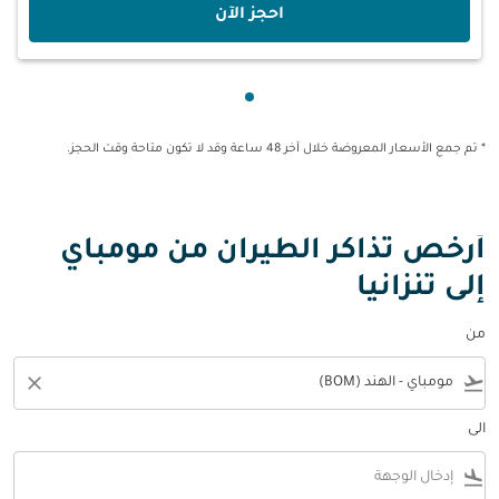
‫احجز الآن‬
عرض cmp-pagination-showing-card 1
* تم جمع الأسعار المعروضة خلال آخر 48 ساعة وقد لا تكون متاحة وقت الحجز.
أرخص تذاكر الطيران من مومباي
إلى تنزانيا
من
close
flight_takeoff
الى
flight_land