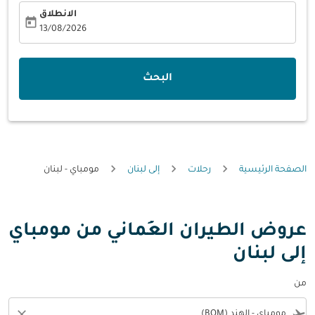
الانطلاق
today
fc-booking-departure-date-aria-label
13/08/2026
البحث
الصفحة الرئيسية
رحلات
إلى لبنان
مومباي - لبنان
عروض الطيران العُماني من مومباي
إلى لبنان
من
close
flight_takeoff