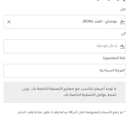
من
close
flight_takeoff
الى
flight_land
فئة المقصورة
keyboard_arrow_down
الدرجة السياحية
فئة المقصورة option الدرجة السياحية Selected
لا توجد أسعار تتناسب مع معايير التصفية الخاصة بك. يرجى ضبط عوامل التصفي
لا توجد أسعار تتناسب مع معايير التصفية الخاصة بك. يرجى
ضبط عوامل التصفية الخاصة بك.
* تم جمع الأسعار المعروضة خلال آخر 48 ساعة وقد لا تكون متاحة وقت الحجز.