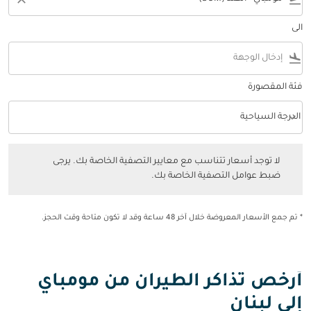
الى
flight_land
فئة المقصورة
keyboard_arrow_down
الدرجة السياحية
فئة المقصورة option الدرجة السياحية Selected
لا توجد أسعار تتناسب مع معايير التصفية الخاصة بك. يرجى ضبط عوامل التصفي
لا توجد أسعار تتناسب مع معايير التصفية الخاصة بك. يرجى
ضبط عوامل التصفية الخاصة بك.
* تم جمع الأسعار المعروضة خلال آخر 48 ساعة وقد لا تكون متاحة وقت الحجز.
أرخص تذاكر الطيران من مومباي
إلى لبنان