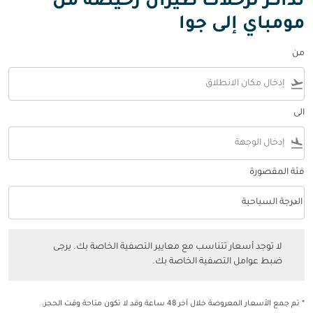
تذاكر لرحلات طيران رخيصة من
مومباي إلى جوا
من
flight_takeoff
الى
flight_land
فئة المقصورة
keyboard_arrow_down
الدرجة السياحية
فئة المقصورة option الدرجة السياحية Selected
لا توجد أسعار تتناسب مع معايير التصفية الخاصة بك. يرجى ضبط عوامل التصفي
لا توجد أسعار تتناسب مع معايير التصفية الخاصة بك. يرجى
ضبط عوامل التصفية الخاصة بك.
* تم جمع الأسعار المعروضة خلال آخر 48 ساعة وقد لا تكون متاحة وقت الحجز.