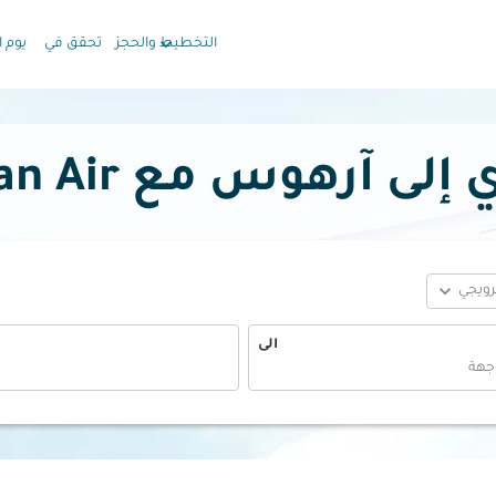
keyboard_arrow_down
التخطيط والحجز
تحقق في
يوم ا
رهوس مع Oman Air بدءًا
expand_more
ترويجي
الى
fc-booking-departure-date-aria-label