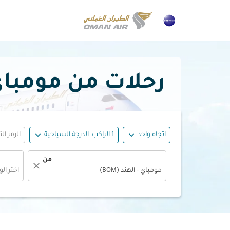
رحلات من مومباي إلى آ
expand_more
expand_more
اتجاه واحد
1 الراكب, الدرجة السياحية
الرمز ال
من
close