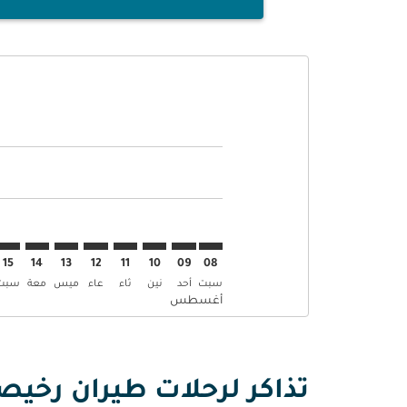
Displaying fares for أغسطس-2026
BOM–AAR: cmp-view-offers-disclaimer. إبحث عن العرو
BOM–AAR: cmp-view-offers-disclaimer. إبحث عن
BOM–AAR: cmp-view-offers-disclaimer. 
AAR: cmp-view-offers-disclaimer
p-view-offers-disclaimer
-offers-disclaimer
s-disclaimer
aimer
15
14
13
12
11
10
09
08
سبت
أحد
نين
ثاء
عاء
ميس
معة
سبت
أغسطس
تذاكر لرحلات طيران رخي