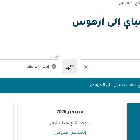
اي - آرهوس
ومباي إلى آرهوس
 التواريخ أدناه للحصول على العروض.
إلى
compare_arrows
location_on
close
يخ أدناه للحصول على العروض.
سبتمبر 2026
لا يوجد نتائج لهذا الشهر.
إبحث عن العروض