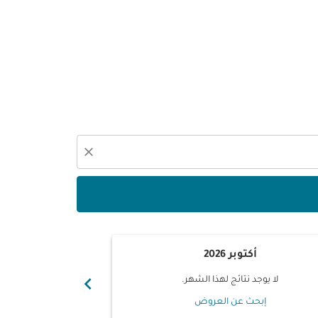
close
أكتوبر 2026
نوفم
chevron_right
لا يوجد نتائج لهذا الشهر.
لا يوجد ن
إبحث عن العروض
إبحث