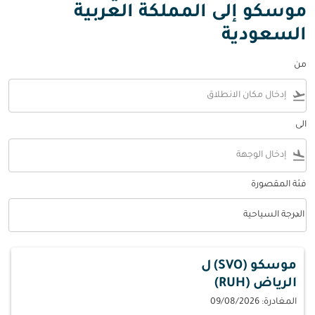
موسكو إلى المملكة العربية
السعودية
من
flight_takeoff
الى
flight_land
فئة المقصورة
keyboard_arrow_down
الدرجة السياحية
فئة المقصورة option الدرجة السياحية Selected
موسكو (SVO)
ل
الرياض (RUH)
المغادرة: 09/08/2026