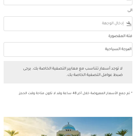
الى
flight_land
فئة المقصورة
keyboard_arrow_down
الدرجة السياحية
فئة المقصورة option الدرجة السياحية Selected
لا توجد أسعار تتناسب مع معايير التصفية الخاصة بك. يرجى ضبط عوامل التصفي
لا توجد أسعار تتناسب مع معايير التصفية الخاصة بك. يرجى
ضبط عوامل التصفية الخاصة بك.
* تم جمع الأسعار المعروضة خلال آخر 48 ساعة وقد لا تكون متاحة وقت الحجز.