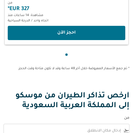
من
*
327 EUR
مشاهدة: 14 ساعات منذ
اتجاه واحد
/
الدرجة السياحية
‫احجز الآن‬
عرض cmp-pagination-showing-card 1
* تم جمع الأسعار المعروضة خلال آخر 48 ساعة وقد لا تكون متاحة وقت الحجز.
أرخص تذاكر الطيران من موسكو
إلى المملكة العربية السعودية
من
flight_takeoff