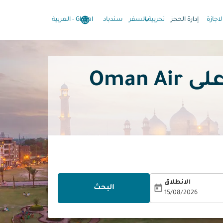
language
keyboard_arrow_down
keyboard_arrow_down
لاجازة
إدارة الحجز
تجربية السفر
سندباد
Global
-
العربية
رحلات من المدينة المنورة إلى باكستان على Oman Air
الانطلاق
today
البحث
15/08/2026