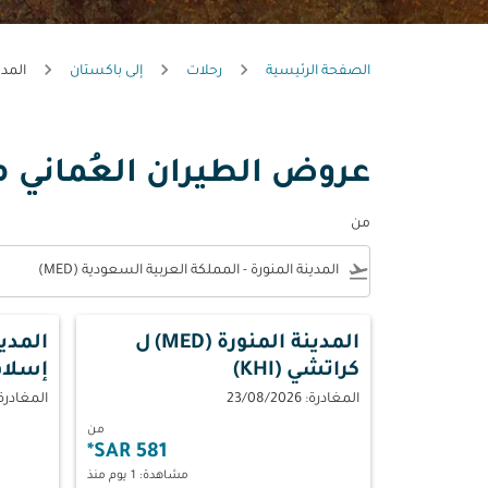
الصفحة الرئيسية
رحلات
إلى باكستان
المدي
عروض الطيران العُماني من
من
e
flight_takeoff
المدينة المنورة (MED)
ل
المدينة
كراتشي (KHI)
إسلام أب
المغادرة: 23/08/2026
المغادرة: 08/2026
من
*
581 SAR
مشاهدة: 1 يوم منذ