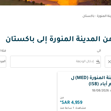
نة المنورة - باكستان
 المدينة المنورة إلى باكستان
الى
فئة 
keyboard_arrow_down
flight_land
clos
الدر
فئة المقصورة n
 المنورة (MED)
ل
اد (ISB)
18/
من
*
4,959 SAR
مشاهدة: 1 ساعة منذ