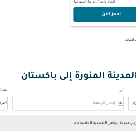
اتجاه واحد
/
الدرجة السياحية
‫احجز الآن‬
مدينة المنورة إلى باكستان
الى
فئة 
keyboard_arrow_down
flight_land
clos
الدر
فئة المقصورة n
ضبط عوامل التصفية الخاصة بك.
يرجى ضبط عوامل التصفية الخاصة بك.