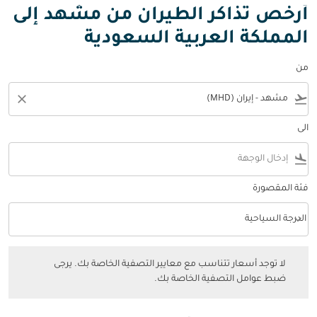
أرخص تذاكر الطيران من مشهد إلى
المملكة العربية السعودية
من
close
flight_takeoff
الى
flight_land
فئة المقصورة
keyboard_arrow_down
الدرجة السياحية
فئة المقصورة option الدرجة السياحية Selected
لا توجد أسعار تتناسب مع معايير التصفية الخاصة بك. يرجى ضبط عوامل التصفي
لا توجد أسعار تتناسب مع معايير التصفية الخاصة بك. يرجى
ضبط عوامل التصفية الخاصة بك.