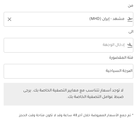
من
close
flight_takeoff
الى
flight_land
فئة المقصورة
keyboard_arrow_down
الدرجة السياحية
فئة المقصورة option الدرجة السياحية Selected
لا توجد أسعار تتناسب مع معايير التصفية الخاصة بك. يرجى ضبط عوامل التصفي
لا توجد أسعار تتناسب مع معايير التصفية الخاصة بك. يرجى
ضبط عوامل التصفية الخاصة بك.
* تم جمع الأسعار المعروضة خلال آخر 48 ساعة وقد لا تكون متاحة وقت الحجز.