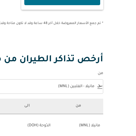
* تم جمع الأسعار المعروضة خلال آخر 48 ساعة وقد لا تكون متاحة وقت الحجز.
أرخص تذاكر الطيران من ما
من
e
flight_takeoff
من
الى
أرخص تذاكر الطيران من مانيلا إلى قطر
مانيلا (MNL)
الدّوحة (DOH)