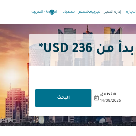
language
keyboard_arrow_down
keyboard_arrow_down
لاجازة
إدارة الحجز
تجربية السفر
سندباد
Global
-
العربية
236 USD*
الانطلاق
today
البحث
14/08/2026