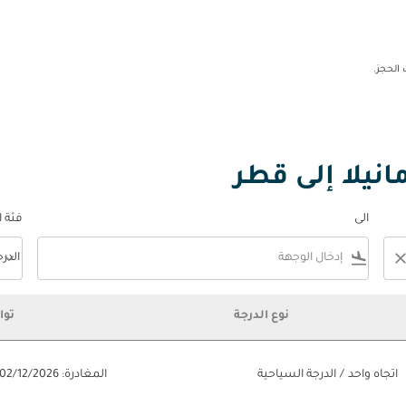
نيلا إلى قطر
الى
فئة 
keyboard_arrow_down
flight_land
clos
الدر
فئة المقصورة n
نوع الدرجة
توا
اتجاه واحد
/
الدرجة السياحية
المغادرة: 02/12/2026