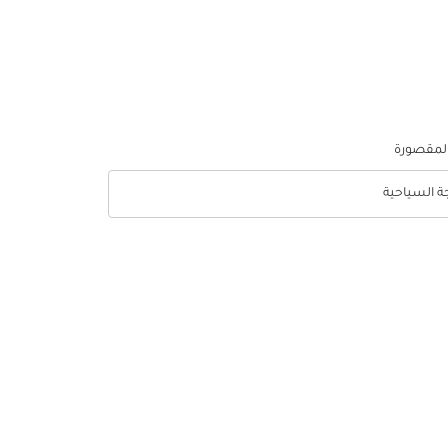
المقصورة
جة السياحية
optio الدرجة السياحية Selected