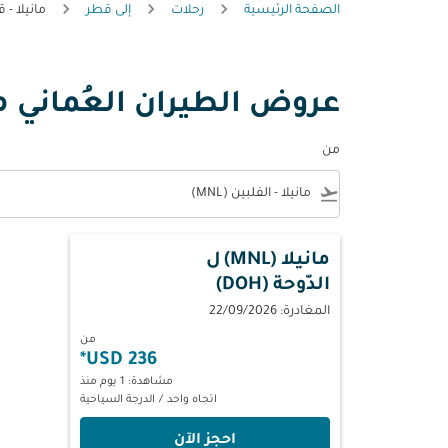
الصفحة الرئيسية
رحلات
إلى قطر
مانيلا - 
عروض الطيران العُماني م
من
e
flight_takeoff
مانيلا (MNL)
ل
الدّوحة (DOH)
المغادرة: 22/09/2026
من
*
236 USD
مشاهدة: 1 يوم منذ
اتجاه واحد
/
الدرجة السياحية
‫احجز الآن‬