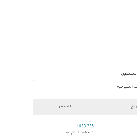
المقصورة
جة السياحية
optio الدرجة السياحية Selected
ريخ
السعر
من
*
236 USD
مشاهدة: 1 يوم منذ