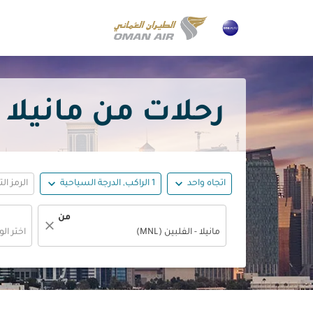
رحلات من مانيلا إلى قطر ع
expand_more
expand_more
اتجاه واحد
1 الراكب, الدرجة السياحية
الرمز ال
من
close