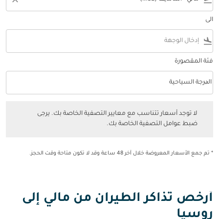
الى
flight_land
فئة المقصورة
keyboard_arrow_down
الدرجة السياحية
فئة المقصورة option الدرجة السياحية Selected
لا توجد أسعار تتناسب مع معايير التصفية الخاصة بك. يرجى ضبط عوامل التصفي
لا توجد أسعار تتناسب مع معايير التصفية الخاصة بك. يرجى
ضبط عوامل التصفية الخاصة بك.
* تم جمع الأسعار المعروضة خلال آخر 48 ساعة وقد لا تكون متاحة وقت الحجز.
أرخص تذاكر الطيران من مالي إلى
روسيا