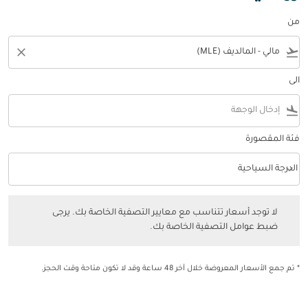
من
close
flight_takeoff
الى
flight_land
فئة المقصورة
keyboard_arrow_down
الدرجة السياحية
فئة المقصورة option الدرجة السياحية Selected
لا توجد أسعار تتناسب مع معايير التصفية الخاصة بك. يرجى ضبط عوامل التصفي
لا توجد أسعار تتناسب مع معايير التصفية الخاصة بك. يرجى
ضبط عوامل التصفية الخاصة بك.
* تم جمع الأسعار المعروضة خلال آخر 48 ساعة وقد لا تكون متاحة وقت الحجز.