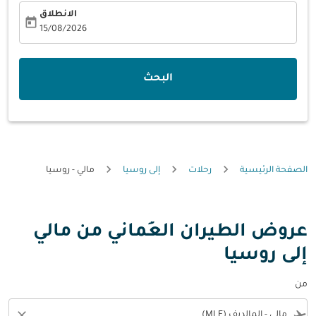
الانطلاق
today
fc-booking-departure-date-aria-label
15/08/2026
البحث
الصفحة الرئيسية
رحلات
إلى روسيا
مالي - روسيا
عروض الطيران العُماني من مالي
إلى روسيا
من
close
flight_takeoff