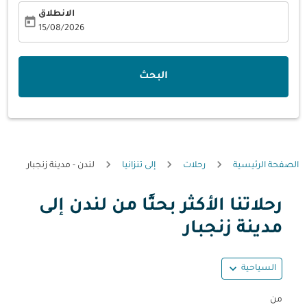
الانطلاق
today
fc-booking-departure-date-aria-label
15/08/2026
البحث
الصفحة الرئيسية
رحلات
إلى تنزانيا
لندن - مدينة زنجبار
رحلاتنا الأكثر بحثًا من لندن إلى
حاول تحديث الرحلة (مغادرة و/أو وجهة) أو التفاعل مع التواريخ أ
مدينة زنجبار
expand_more
السياحية
من