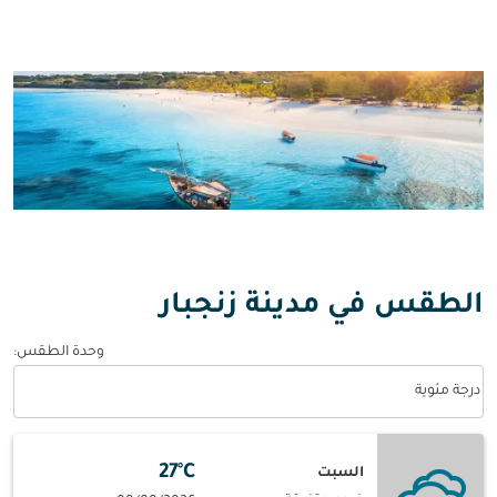
الطقس في مدينة زنجبار
وحدة الطقس
:
Weather unit option درجة مئوية Selected
درجة مئوية
27°C
السبت