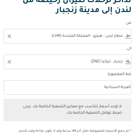
تذاكر لرحلات طيران رخيصة من
لندن إلى مدينة زنجبار
من
close
flight_takeoff
الى
close
flight_land
فئة المقصورة
keyboard_arrow_down
الدرجة السياحية
فئة المقصورة option الدرجة السياحية Selected
لا توجد أسعار تتناسب مع معايير التصفية الخاصة بك. يرجى ضبط عوامل التصفي
لا توجد أسعار تتناسب مع معايير التصفية الخاصة بك. يرجى
ضبط عوامل التصفية الخاصة بك.
* تم جمع الأسعار المعروضة خلال آخر 48 ساعة وقد لا تكون متاحة وقت الحجز.