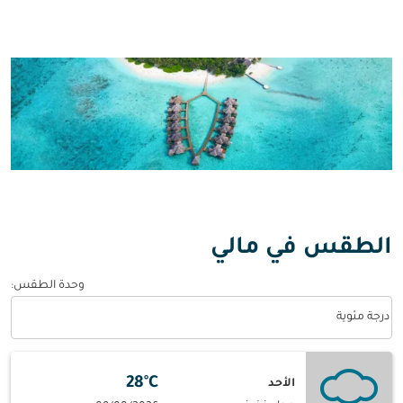
الطقس في مالي
وحدة الطقس
:
Weather unit option درجة مئوية Selected
درجة مئوية
28°C
الأحد