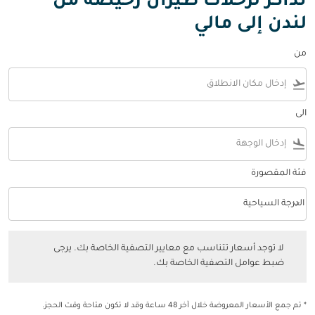
تذاكر لرحلات طيران رخيصة من
لندن إلى مالي
من
flight_takeoff
الى
flight_land
فئة المقصورة
keyboard_arrow_down
الدرجة السياحية
فئة المقصورة option الدرجة السياحية Selected
لا توجد أسعار تتناسب مع معايير التصفية الخاصة بك. يرجى ضبط عوامل التصفي
لا توجد أسعار تتناسب مع معايير التصفية الخاصة بك. يرجى
ضبط عوامل التصفية الخاصة بك.
* تم جمع الأسعار المعروضة خلال آخر 48 ساعة وقد لا تكون متاحة وقت الحجز.