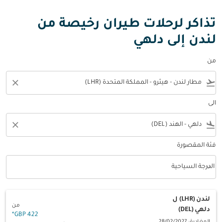
تذاكر لرحلات طيران رخيصة من
لندن إلى دلهي
من
close
flight_takeoff
الى
close
flight_land
فئة المقصورة
keyboard_arrow_down
الدرجة السياحية
فئة المقصورة option الدرجة السياحية Selected
لندن (LHR)
ل
من
دلهي (DEL)
*
422 GBP