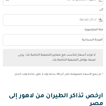
الى
flight_land
فئة المقصورة
keyboard_arrow_down
الدرجة السياحية
فئة المقصورة option الدرجة السياحية Selected
لا توجد أسعار تتناسب مع معايير التصفية الخاصة بك. يرجى ضبط عوامل التصفي
لا توجد أسعار تتناسب مع معايير التصفية الخاصة بك. يرجى
ضبط عوامل التصفية الخاصة بك.
* تم جمع الأسعار المعروضة خلال آخر 48 ساعة وقد لا تكون متاحة وقت الحجز.
أرخص تذاكر الطيران من لاهور إلى
مصر