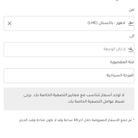
من
close
flight_takeoff
الى
flight_land
فئة المقصورة
keyboard_arrow_down
الدرجة السياحية
فئة المقصورة option الدرجة السياحية Selected
لا توجد أسعار تتناسب مع معايير التصفية الخاصة بك. يرجى ضبط عوامل التصفي
لا توجد أسعار تتناسب مع معايير التصفية الخاصة بك. يرجى
ضبط عوامل التصفية الخاصة بك.
* تم جمع الأسعار المعروضة خلال آخر 48 ساعة وقد لا تكون متاحة وقت الحجز.