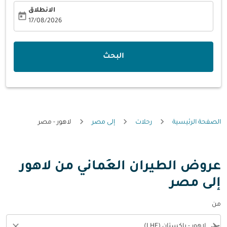
الانطلاق
today
fc-booking-departure-date-aria-label
17/08/2026
البحث
الصفحة الرئيسية
رحلات
إلى مصر
لاهور - مصر
عروض الطيران العُماني من لاهور
إلى مصر
من
close
flight_takeoff