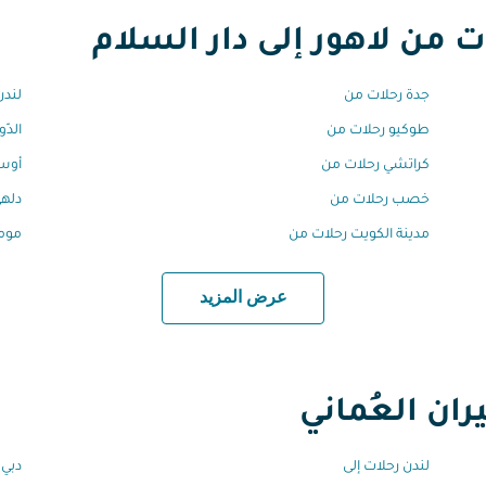
ن لاهور إلى دار السلام
جدة رحلات من
لندن
طوكيو رحلات من
الدّ
كراتشي رحلات من
أوسل
خصب رحلات من
دلهي
مدينة الكويت رحلات من
مومب
عرض المزيد
ان العُماني
لندن رحلات إلى
دبي 