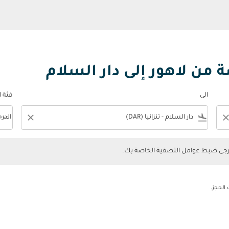
 من لاهور إلى دار السلام
الى
فئة 
keyboard_arrow_down
close
flight_land
clos
الدر
فئة المقصورة n
ضبط عوامل التصفية الخاصة بك.
يرجى ضبط عوامل التصفية الخاصة بك.