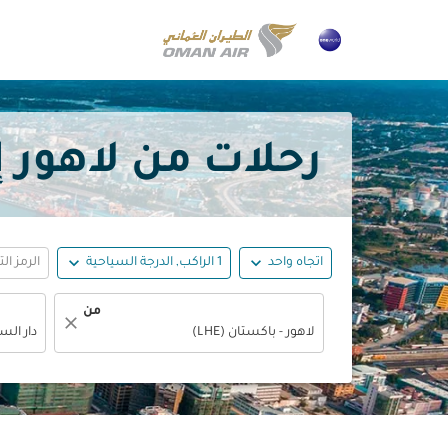
رحلات من لاهور إلى دار 
expand_more
expand_more
اتجاه واحد
1 الراكب, الدرجة السياحية
الرمز ال
من
close