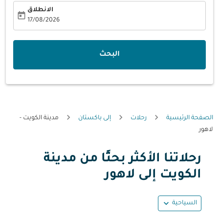
الانطلاق
today
fc-booking-departure-date-aria-label
17/08/2026
البحث
الصفحة الرئيسية
رحلات
إلى باكستان
مدينة الكويت -
لاهور
رحلاتنا الأكثر بحثًا من مدينة
حاول تحديث الرحلة (مغادرة و/أو وجهة) أو التفاعل مع التواريخ أ
الكويت إلى لاهور
expand_more
السياحية