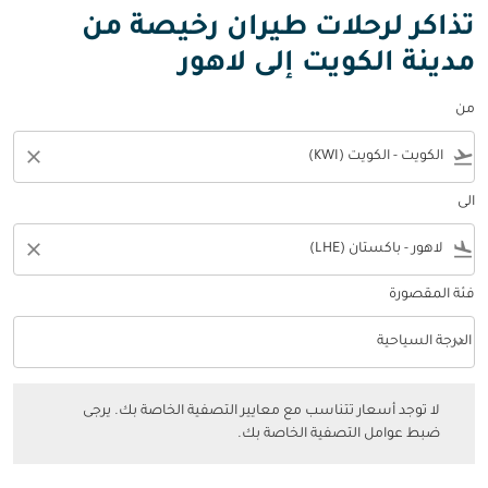
تذاكر لرحلات طيران رخيصة من
مدينة الكويت إلى لاهور
من
close
flight_takeoff
الى
close
flight_land
فئة المقصورة
keyboard_arrow_down
الدرجة السياحية
فئة المقصورة option الدرجة السياحية Selected
لا توجد أسعار تتناسب مع معايير التصفية الخاصة بك. يرجى ضبط عوامل التصفي
لا توجد أسعار تتناسب مع معايير التصفية الخاصة بك. يرجى
ضبط عوامل التصفية الخاصة بك.