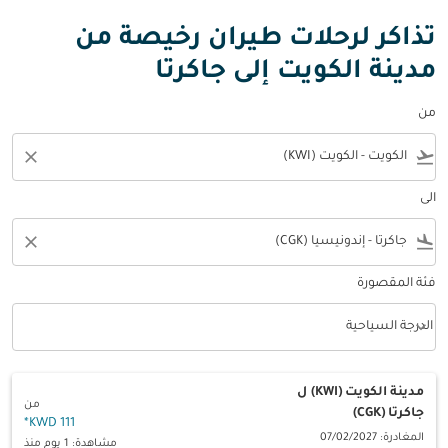
تذاكر لرحلات طيران رخيصة من
مدينة الكويت إلى جاكرتا
من
close
flight_takeoff
الى
close
flight_land
فئة المقصورة
keyboard_arrow_down
الدرجة السياحية
فئة المقصورة option الدرجة السياحية Selected
مدينة الكويت (KWI)
ل
من
جاكرتا (CGK)
*
111 KWD
المغادرة: 07/02/2027
مشاهدة: 1 يوم منذ