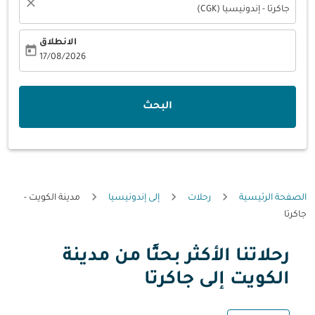
close
جاكرتا - إندونيسيا (CGK)
الانطلاق
today
fc-booking-departure-date-aria-label
17/08/2026
البحث
الصفحة الرئيسية
رحلات
إلى إندونيسيا
مدينة الكويت -
جاكرتا
رحلاتنا الأكثر بحثًا من مدينة
الكويت إلى جاكرتا