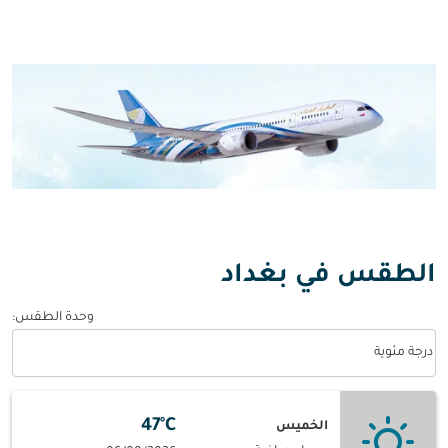
الطقس في بغداد
وحدة الطقس
:
Weather unit option درجة مئوية Selected
درجة مئوية
47°C
الخميس