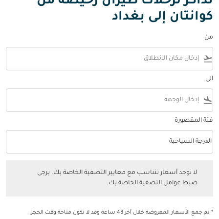
تذاكر لرحلات طيران رخيصة من
كوانتان إلى بغداد
من
flight_takeoff
الى
flight_land
فئة المقصورة
keyboard_arrow_down
الدرجة السياحية
فئة المقصورة option الدرجة السياحية Selected
لا توجد أسعار تتناسب مع معايير التصفية الخاصة بك. يرجى ضبط عوامل التصفي
لا توجد أسعار تتناسب مع معايير التصفية الخاصة بك. يرجى
ضبط عوامل التصفية الخاصة بك.
* تم جمع الأسعار المعروضة خلال آخر 48 ساعة وقد لا تكون متاحة وقت الحجز.