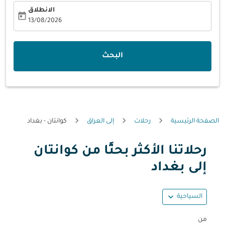
الانطلاق
today
fc-booking-departure-date-aria-label
13/08/2026
البحث
الصفحة الرئيسية
رحلات
إلى العراق
كوانتان - بغداد
رحلاتنا الأكثر بحثًا من كوانتان
حاول تحديث الرحلة (مغادرة و/أو وجهة) أو التفاعل مع التواريخ أ
إلى بغداد
expand_more
السياحية
من