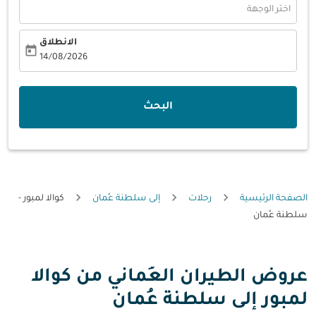
اختر الوجهة
الانطلاق
today
fc-booking-departure-date-aria-label
14/08/2026
البحث
الصفحة الرئيسية
رحلات
إلى سلطنة عُمان
كوالا لمبور -
سلطنة عُمان
عروض الطيران العُماني من كوالا
لمبور إلى سلطنة عُمان