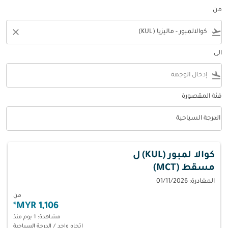
من
close
flight_takeoff
الى
flight_land
فئة المقصورة
keyboard_arrow_down
الدرجة السياحية
فئة المقصورة option الدرجة السياحية Selected
كوالا لمبور (KUL)
ل
مسقط (MCT)
المغادرة: 01/11/2026
من
*
1,106 MYR
مشاهدة: 1 يوم منذ
اتجاه واحد
/
الدرجة السياحية