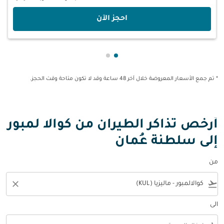
‫احجز الآن‬
عرض cmp-pagination-showing-card 1
عرض cmp-pagination-showing-card 2
* تم جمع الأسعار المعروضة خلال آخر 48 ساعة وقد لا تكون متاحة وقت الحجز.
أرخص تذاكر الطيران من كوالا لمبور
إلى سلطنة عُمان
من
close
flight_takeoff
الى