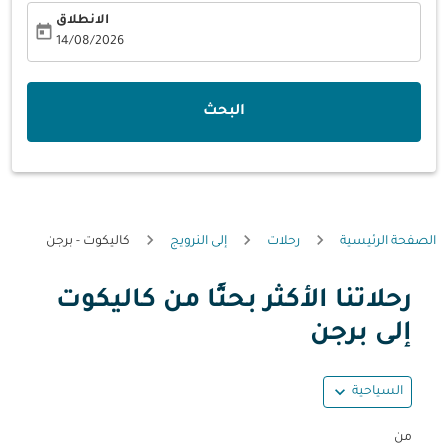
الانطلاق
today
fc-booking-departure-date-aria-label
14/08/2026
البحث
الصفحة الرئيسية
رحلات
إلى النرويج
كاليكوت - برجن
رحلاتنا الأكثر بحثًا من كاليكوت
حاول تحديث الرحلة (مغادرة و/أو وجهة) أو التفاعل مع التواريخ أ
إلى برجن
expand_more
السياحية
من