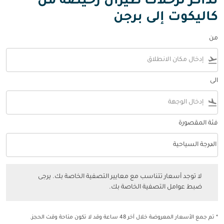
تذاكر لرحلات طيران رخيصة من
كاليكوت إلى برجن
من
flight_takeoff
الى
flight_land
فئة المقصورة
keyboard_arrow_down
الدرجة السياحية
فئة المقصورة option الدرجة السياحية Selected
لا توجد أسعار تتناسب مع معايير التصفية الخاصة بك. يرجى ضبط عوامل التصفي
لا توجد أسعار تتناسب مع معايير التصفية الخاصة بك. يرجى
ضبط عوامل التصفية الخاصة بك.
* تم جمع الأسعار المعروضة خلال آخر 48 ساعة وقد لا تكون متاحة وقت الحجز.