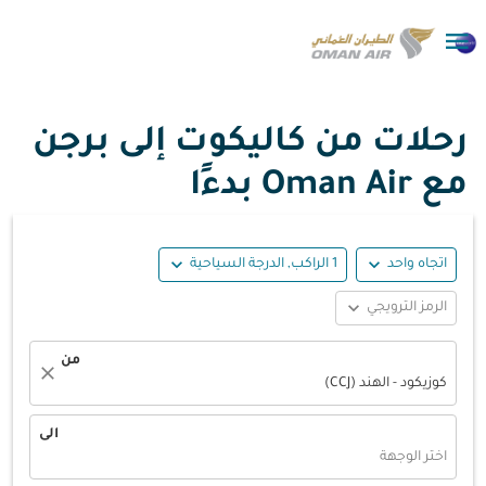

رحلات من كاليكوت إلى برجن
مع Oman Air بدءًا
expand_more
expand_more
اتجاه واحد
1 الراكب, الدرجة السياحية
expand_more
الرمز الترويجي
من
close
كوزيكود - الهند (CCJ)
الى
اختر الوجهة