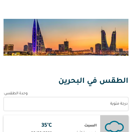
الطقس في البحرين
وحدة الطقس
:
Weather unit option درجة مئوية Selected
درجة مئوية
35°C
السبت