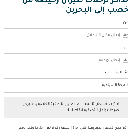
تذاكر لرحلات طيران رخيصة من
خصب إلى البحرين
من
flight_takeoff
الى
flight_land
فئة المقصورة
keyboard_arrow_down
الدرجة السياحية
فئة المقصورة option الدرجة السياحية Selected
لا توجد أسعار تتناسب مع معايير التصفية الخاصة بك. يرجى ضبط عوامل التصفي
لا توجد أسعار تتناسب مع معايير التصفية الخاصة بك. يرجى
ضبط عوامل التصفية الخاصة بك.
* تم جمع الأسعار المعروضة خلال آخر 48 ساعة وقد لا تكون متاحة وقت الحجز.