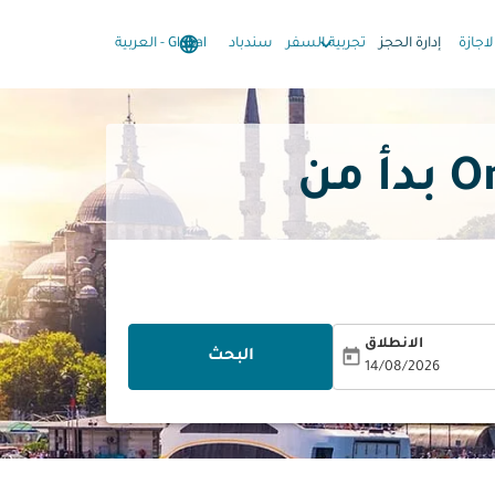
language
keyboard_arrow_down
keyboard_arrow_down
لاجازة
إدارة الحجز
تجربية السفر
سندباد
Global
-
العربية
الانطلاق
today
البحث
14/08/2026