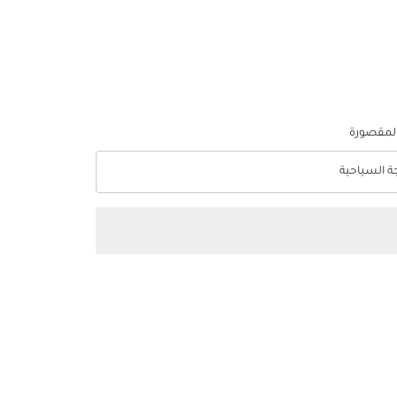
المقصورة
جة السياحية
optio الدرجة السياحية Selected