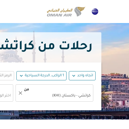
رحلات من كراتشي إلى تركي
expand_more
expand_more
اتجاه واحد
1 الراكب, الدرجة السياحية
الرمز ال
من
close