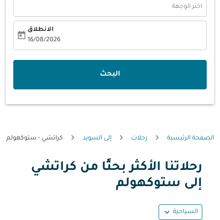
اختر الوجهة
الانطلاق
today
fc-booking-departure-date-aria-label
16/08/2026
البحث
الصفحة الرئيسية
رحلات
إلى السويد
كراتشي - ستوكهولم
رحلاتنا الأكثر بحثًا من كراتشي
حاول تحديث الرحلة (مغادرة و/أو وجهة) أو التفاعل مع التواريخ أ
إلى ستوكهولم
expand_more
السياحية