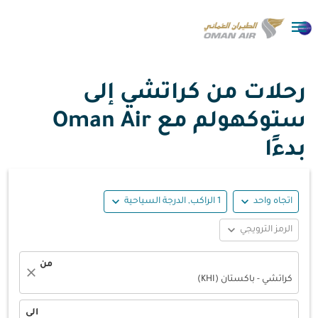

رحلات من كراتشي إلى
ستوكهولم مع Oman Air
بدءًا
expand_more
expand_more
اتجاه واحد
1 الراكب, الدرجة السياحية
expand_more
الرمز الترويجي
من
close
كراتشي - باكستان (KHI)
الى