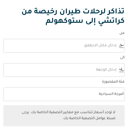
تذاكر لرحلات طيران رخيصة من
كراتشي إلى ستوكهولم
من
flight_takeoff
الى
flight_land
فئة المقصورة
keyboard_arrow_down
الدرجة السياحية
فئة المقصورة option الدرجة السياحية Selected
لا توجد أسعار تتناسب مع معايير التصفية الخاصة بك. يرجى ضبط عوامل التصفي
لا توجد أسعار تتناسب مع معايير التصفية الخاصة بك. يرجى
ضبط عوامل التصفية الخاصة بك.