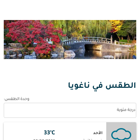
الطقس في ناغويا
وحدة الطقس
:
Weather unit option درجة مئوية Selected
درجة مئوية
33°C
الأحد