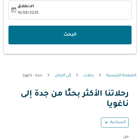
الانطلاق
today
fc-booking-departure-date-aria-label
16/08/2026
البحث
الصفحة الرئيسية
رحلات
إلى اليابان
جدة - ناغويا
رحلاتنا الأكثر بحثًا من جدة إلى
حاول تحديث الرحلة (مغادرة و/أو وجهة) أو التفاعل مع التواريخ أ
ناغويا
expand_more
السياحية
من