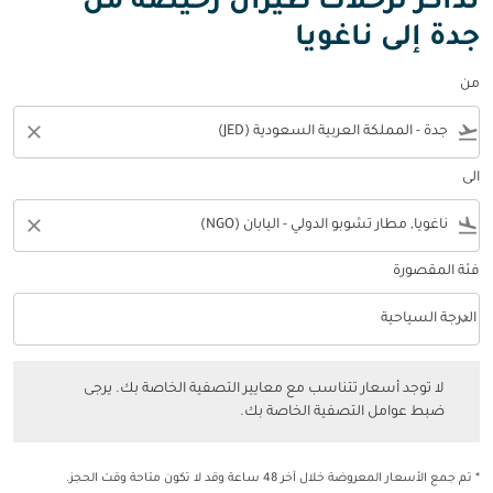
تذاكر لرحلات طيران رخيصة من
جدة إلى ناغويا
من
close
flight_takeoff
الى
close
flight_land
فئة المقصورة
keyboard_arrow_down
الدرجة السياحية
فئة المقصورة option الدرجة السياحية Selected
لا توجد أسعار تتناسب مع معايير التصفية الخاصة بك. يرجى ضبط عوامل التصفي
لا توجد أسعار تتناسب مع معايير التصفية الخاصة بك. يرجى
ضبط عوامل التصفية الخاصة بك.
* تم جمع الأسعار المعروضة خلال آخر 48 ساعة وقد لا تكون متاحة وقت الحجز.