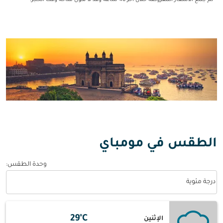
* تم جمع الأسعار المعروضة خلال آخر 48 ساعة وقد لا تكون متاحة وقت الحجز.
الطقس في مومباي
وحدة الطقس
:
Weather unit option درجة مئوية Selected
درجة مئوية
29°C
الإثنين