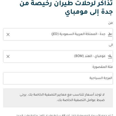
تذاكر لرحلات طيران رخيصة من
جدة إلى مومباي
من
close
flight_takeoff
الى
close
flight_land
فئة المقصورة
keyboard_arrow_down
الدرجة السياحية
فئة المقصورة option الدرجة السياحية Selected
لا توجد أسعار تتناسب مع معايير التصفية الخاصة بك. يرجى ضبط عوامل التصفي
لا توجد أسعار تتناسب مع معايير التصفية الخاصة بك. يرجى
ضبط عوامل التصفية الخاصة بك.