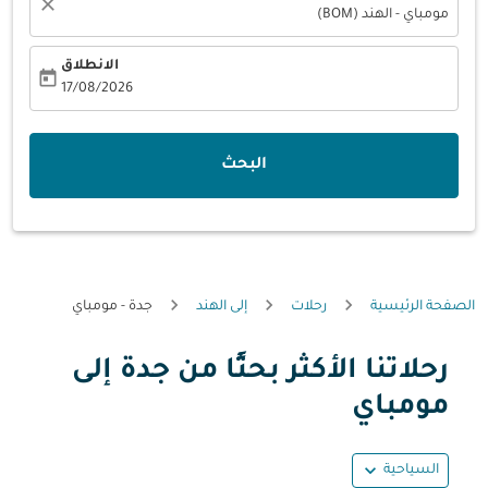
close
مومباي - الهند (BOM)
الانطلاق
today
fc-booking-departure-date-aria-label
17/08/2026
البحث
الصفحة الرئيسية
رحلات
إلى الهند
جدة - مومباي
رحلاتنا الأكثر بحثًا من جدة إلى
مومباي
expand_more
السياحية