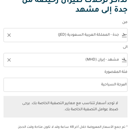
تذاكر لرحلات طيران رخيصة من
جدة إلى مشهد
من
close
flight_takeoff
الى
close
flight_land
فئة المقصورة
keyboard_arrow_down
الدرجة السياحية
فئة المقصورة option الدرجة السياحية Selected
لا توجد أسعار تتناسب مع معايير التصفية الخاصة بك. يرجى ضبط عوامل التصفي
لا توجد أسعار تتناسب مع معايير التصفية الخاصة بك. يرجى
ضبط عوامل التصفية الخاصة بك.
* تم جمع الأسعار المعروضة خلال آخر 48 ساعة وقد لا تكون متاحة وقت الحجز.