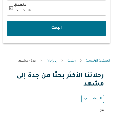
الانطلاق
today
fc-booking-departure-date-aria-label
15/08/2026
البحث
الصفحة الرئيسية
رحلات
إلى إيران
جدة - مشهد
رحلاتنا الأكثر بحثًا من جدة إلى
حاول تحديث الرحلة (مغادرة و/أو وجهة) أو التفاعل مع التواريخ أ
مشهد
expand_more
السياحية
من