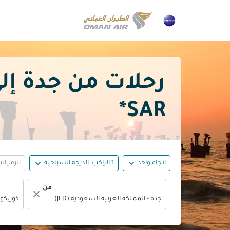
رحلات من جدة إلى كاليكوت
SAR*
expand_more
expand_more
اتجاه واحد
1 الراكب, الدرجة السياحية
الرمز ال
من
close