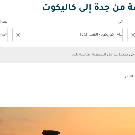
ة من جدة إلى كاليكوت
الى
فئة 
keyboard_arrow_down
close
flight_land
clos
الدر
فئة المقصورة n
ضبط عوامل التصفية الخاصة بك.
يرجى ضبط عوامل التصفية الخاصة بك.