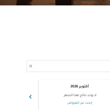
close
أكتوبر 2026
نوفم
chevron_right
لا يوجد نتائج لهذا الشهر.
لا يوجد ن
إبحث عن العروض
إبحث