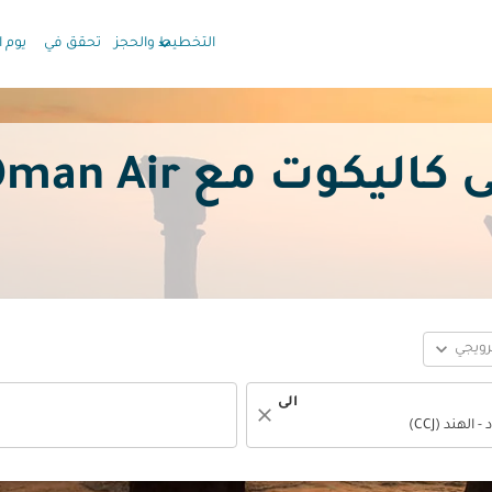
keyboard_arrow_down
التخطيط والحجز
تحقق في
يوم ا
 مع Oman Air بدءًا من
expand_more
ترويجي
الى
close
fc-booking-departure-date-aria-label