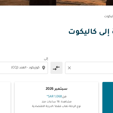
ليكوت
ة إلى كاليكوت
إلى
compare_arrows
location_on
close
سبتمبر 2026
من
1,068 SAR
*
مشاهدة: 16 ساعات منذ
نوع الرحلة ذهاب فقط
/
الدرجة الاقتصادية