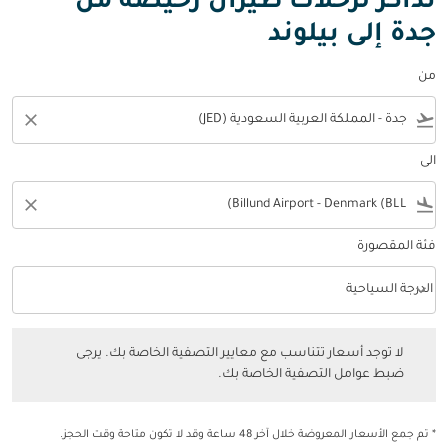
تذاكر لرحلات طيران رخيصة من
جدة إلى بيلوند
من
close
flight_takeoff
الى
close
flight_land
فئة المقصورة
keyboard_arrow_down
الدرجة السياحية
فئة المقصورة option الدرجة السياحية Selected
لا توجد أسعار تتناسب مع معايير التصفية الخاصة بك. يرجى ضبط عوامل التصفي
لا توجد أسعار تتناسب مع معايير التصفية الخاصة بك. يرجى
ضبط عوامل التصفية الخاصة بك.
* تم جمع الأسعار المعروضة خلال آخر 48 ساعة وقد لا تكون متاحة وقت الحجز.