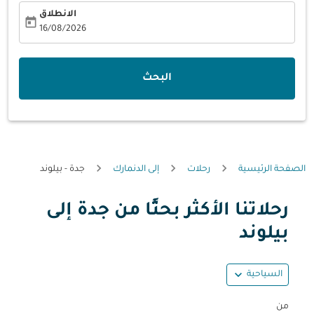
الانطلاق
today
fc-booking-departure-date-aria-label
16/08/2026
البحث
الصفحة الرئيسية
رحلات
إلى الدنمارك
جدة - بيلوند
رحلاتنا الأكثر بحثًا من جدة إلى
حاول تحديث الرحلة (مغادرة و/أو وجهة) أو التفاعل مع التواريخ أ
بيلوند
expand_more
السياحية
من