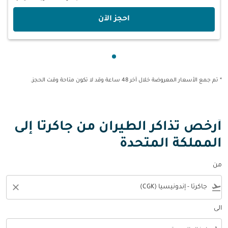
‫احجز الآن‬
عرض cmp-pagination-showing-card 1
* تم جمع الأسعار المعروضة خلال آخر 48 ساعة وقد لا تكون متاحة وقت الحجز.
أرخص تذاكر الطيران من جاكرتا إلى
المملكة المتحدة
من
close
flight_takeoff
الى