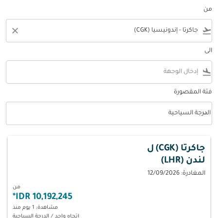
من
close
flight_takeoff
الى
flight_land
فئة المقصورة
keyboard_arrow_down
الدرجة السياحية
فئة المقصورة option الدرجة السياحية Selected
جاكرتا (CGK)
ل
لندن (LHR)
المغادرة: 12/09/2026
من
*
10,192,245 IDR
مشاهدة: 1 يوم منذ
اتجاه واحد
/
الدرجة السياحية