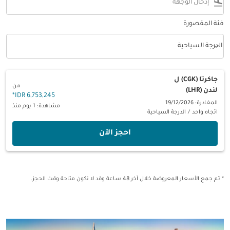
flight_land
فئة المقصورة
keyboard_arrow_down
الدرجة السياحية
فئة المقصورة option الدرجة السياحية Selected
جاكرتا (CGK)
ل
من
لندن (LHR)
*
6,753,245 IDR
المغادرة: 19/12/2026
مشاهدة: 1 يوم منذ
اتجاه واحد
/
الدرجة السياحية
‫احجز الآن‬
* تم جمع الأسعار المعروضة خلال آخر 48 ساعة وقد لا تكون متاحة وقت الحجز.