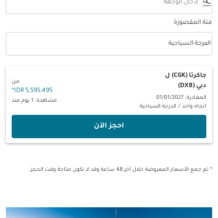
flight_land
فئة المقصورة
keyboard_arrow_down
الدرجة السياحية
فئة المقصورة option الدرجة السياحية Selected
جاكرتا (CGK)
ل
من
دبي (DXB)
*
5,595,495 IDR
المغادرة: 01/01/2027
مشاهدة: 1 يوم منذ
اتجاه واحد
/
الدرجة السياحية
‫احجز الآن‬
* تم جمع الأسعار المعروضة خلال آخر 48 ساعة وقد لا تكون متاحة وقت الحجز.