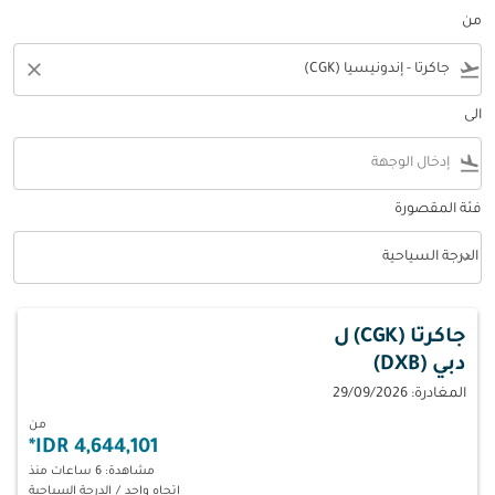
من
close
flight_takeoff
الى
flight_land
فئة المقصورة
keyboard_arrow_down
الدرجة السياحية
فئة المقصورة option الدرجة السياحية Selected
جاكرتا (CGK)
ل
دبي (DXB)
المغادرة: 29/09/2026
من
*
4,644,101 IDR
مشاهدة: 6 ساعات منذ
اتجاه واحد
/
الدرجة السياحية