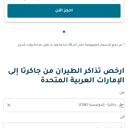
‫احجز الآن‬
عرض cmp-pagination-showing-card 1
* تم جمع الأسعار المعروضة خلال آخر 48 ساعة وقد لا تكون متاحة وقت الحجز.
أرخص تذاكر الطيران من جاكرتا إلى
الإمارات العربية المتحدة
من
close
flight_takeoff
الى