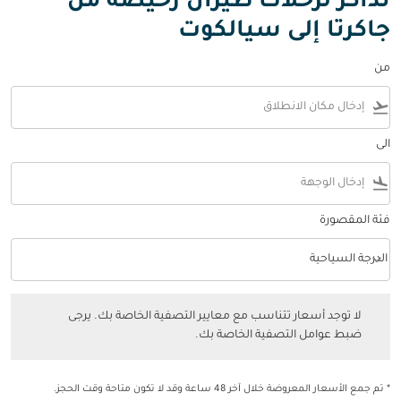
تذاكر لرحلات طيران رخيصة من
جاكرتا إلى سيالكوت
من
flight_takeoff
الى
flight_land
فئة المقصورة
keyboard_arrow_down
الدرجة السياحية
فئة المقصورة option الدرجة السياحية Selected
لا توجد أسعار تتناسب مع معايير التصفية الخاصة بك. يرجى ضبط عوامل التصفي
لا توجد أسعار تتناسب مع معايير التصفية الخاصة بك. يرجى
ضبط عوامل التصفية الخاصة بك.
* تم جمع الأسعار المعروضة خلال آخر 48 ساعة وقد لا تكون متاحة وقت الحجز.