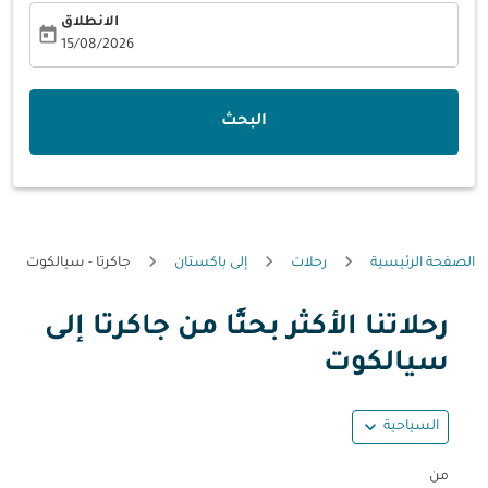
الانطلاق
today
fc-booking-departure-date-aria-label
15/08/2026
البحث
الصفحة الرئيسية
رحلات
إلى باكستان
جاكرتا - سيالكوت
رحلاتنا الأكثر بحثًا من جاكرتا إلى
حاول تحديث الرحلة (مغادرة و/أو وجهة) أو التفاعل مع التواريخ أ
سيالكوت
expand_more
السياحية
من