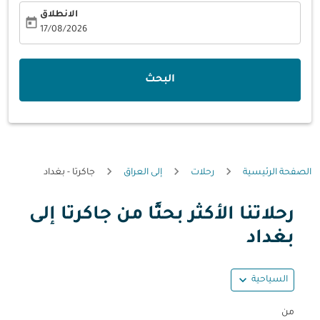
الانطلاق
today
fc-booking-departure-date-aria-label
17/08/2026
البحث
الصفحة الرئيسية
رحلات
إلى العراق
جاكرتا - بغداد
رحلاتنا الأكثر بحثًا من جاكرتا إلى
حاول تحديث الرحلة (مغادرة و/أو وجهة) أو التفاعل مع التواريخ أ
بغداد
expand_more
السياحية
من