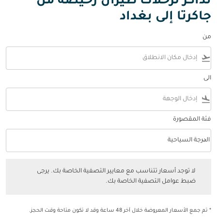
تذاكر لرحلات طيران رخيصة من
جاكرتا إلى بغداد
من
flight_takeoff
الى
flight_land
فئة المقصورة
keyboard_arrow_down
الدرجة السياحية
فئة المقصورة option الدرجة السياحية Selected
لا توجد أسعار تتناسب مع معايير التصفية الخاصة بك. يرجى ضبط عوامل التصفي
لا توجد أسعار تتناسب مع معايير التصفية الخاصة بك. يرجى
ضبط عوامل التصفية الخاصة بك.
* تم جمع الأسعار المعروضة خلال آخر 48 ساعة وقد لا تكون متاحة وقت الحجز.