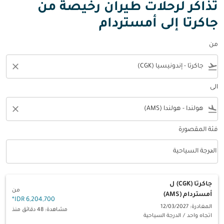
تذاكر لرحلات طيران رخيصة من
جاكرتا إلى أمستردام
من
close
flight_takeoff
الى
close
flight_land
فئة المقصورة
keyboard_arrow_down
الدرجة السياحية
فئة المقصورة option الدرجة السياحية Selected
جاكرتا (CGK)
ل
من
أمستردام (AMS)
*
6,204,700 IDR
المغادرة: 12/03/2027
مشاهدة: 48 دقائق منذ
اتجاه واحد
/
الدرجة السياحية