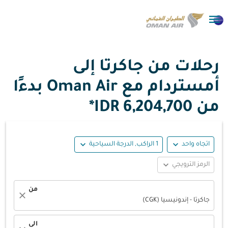

رحلات من جاكرتا إلى
أمستردام مع Oman Air بدءًا
من
6,204,700 IDR*
expand_more
expand_more
اتجاه واحد
1 الراكب, الدرجة السياحية
expand_more
الرمز الترويجي
من
close
جاكرتا - إندونيسيا (CGK)
الى