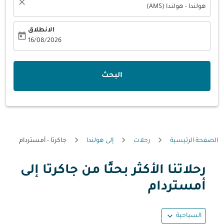
close
هولندا - هولندا (AMS)
الانطلاق
today
fc-booking-departure-date-aria-label
16/08/2026
البحث
الصفحة الرئيسية
رحلات
إلى هولندا
جاكرتا - أمستردام
رحلاتنا الأكثر بحثًا من جاكرتا إلى
أمستردام
expand_more
السياحية