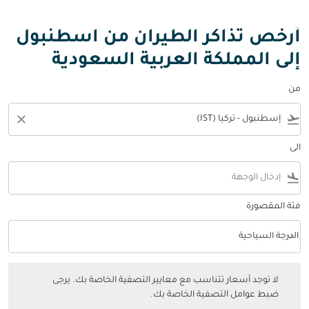
أرخص تذاكر الطيران من اسطنبول
إلى المملكة العربية السعودية
من
close
flight_takeoff
الى
flight_land
فئة المقصورة
keyboard_arrow_down
الدرجة السياحية
فئة المقصورة option الدرجة السياحية Selected
لا توجد أسعار تتناسب مع معايير التصفية الخاصة بك. يرجى ضبط عوامل التصفي
لا توجد أسعار تتناسب مع معايير التصفية الخاصة بك. يرجى
ضبط عوامل التصفية الخاصة بك.