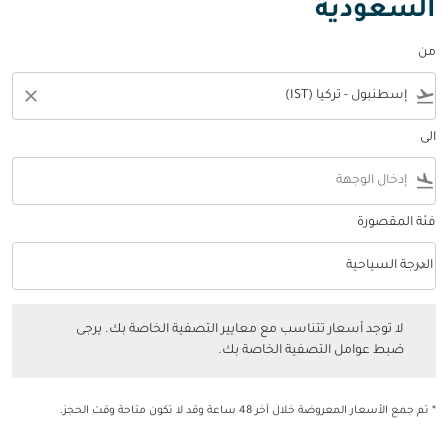
السعودية
من
close
flight_takeoff
الى
flight_land
فئة المقصورة
keyboard_arrow_down
الدرجة السياحية
فئة المقصورة option الدرجة السياحية Selected
لا توجد أسعار تتناسب مع معايير التصفية الخاصة بك. يرجى ضبط عوامل التصفي
لا توجد أسعار تتناسب مع معايير التصفية الخاصة بك. يرجى
ضبط عوامل التصفية الخاصة بك.
* تم جمع الأسعار المعروضة خلال آخر 48 ساعة وقد لا تكون متاحة وقت الحجز.