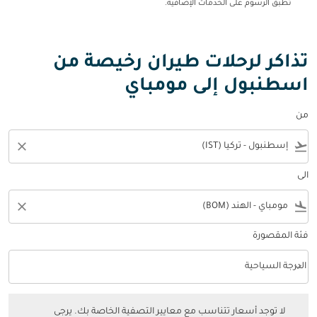
تطبق الرسوم على الخدمات الإضافية.
تذاكر لرحلات طيران رخيصة من
اسطنبول إلى مومباي
من
close
flight_takeoff
الى
close
flight_land
فئة المقصورة
keyboard_arrow_down
الدرجة السياحية
فئة المقصورة option الدرجة السياحية Selected
لا توجد أسعار تتناسب مع معايير التصفية الخاصة بك. يرجى ضبط عوامل التصفي
لا توجد أسعار تتناسب مع معايير التصفية الخاصة بك. يرجى