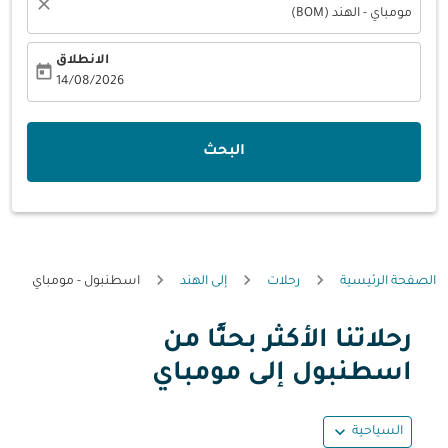
close
مومباي - الهند (BOM)
الانطلاق
today
fc-booking-departure-date-aria-label
14/08/2026
البحث
الصفحة الرئيسية
رحلات
إلى الهند
اسطنبول - مومباي
رحلاتنا الأكثر بحثًا من
حاول شهر آخر أو تفاعل مع الأيام أدناه للحصول على العروض.
اسطنبول إلى مومباي
expand_more
السياحية