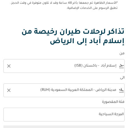
*الأسعار الظاهرة تم جمعها بآخر 48 ساعة وقد لا تكون متوفرة في وقت الحجز.
تطبق الرسوم على الخدمات الإضافية.
تذاكر لرحلات طيران رخيصة من
إسلام أباد إلى الرياض
من
close
flight_takeoff
الى
close
flight_land
فئة المقصورة
keyboard_arrow_down
الدرجة السياحية
فئة المقصورة option الدرجة السياحية Selected