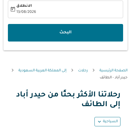
الانطلاق
today
fc-booking-departure-date-aria-label
13/08/2026
البحث
الصفحة الرئيسية
رحلات
إلى المملكة العربية السعودية
حيدر أباد - الطائف
رحلاتنا الأكثر بحثًا من حيدر أباد
حاول تحديث الرحلة (مغادرة و/أو وجهة) أو التفاعل مع التواريخ أ
إلى الطائف
expand_more
السياحية