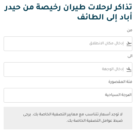
تذاكر لرحلات طيران رخيصة من حيدر
أباد إلى الطائف
من
flight_takeoff
الى
flight_land
فئة المقصورة
keyboard_arrow_down
الدرجة السياحية
فئة المقصورة option الدرجة السياحية Selected
لا توجد أسعار تتناسب مع معايير التصفية الخاصة بك. يرجى ضبط عوامل التصفي
لا توجد أسعار تتناسب مع معايير التصفية الخاصة بك. يرجى
ضبط عوامل التصفية الخاصة بك.