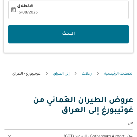
الانطلاق
today
fc-booking-departure-date-aria-label
16/08/2026
البحث
الصفحة الرئيسية
رحلات
إلى العراق
غوتيبورغ - العراق
عروض الطيران العُماني من
غوتيبورغ إلى العراق
من
close
flight_takeoff