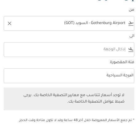
من
close
flight_takeoff
الى
flight_land
فئة المقصورة
keyboard_arrow_down
الدرجة السياحية
فئة المقصورة option الدرجة السياحية Selected
لا توجد أسعار تتناسب مع معايير التصفية الخاصة بك. يرجى ضبط عوامل التصفي
لا توجد أسعار تتناسب مع معايير التصفية الخاصة بك. يرجى
ضبط عوامل التصفية الخاصة بك.
* تم جمع الأسعار المعروضة خلال آخر 48 ساعة وقد لا تكون متاحة وقت الحجز.