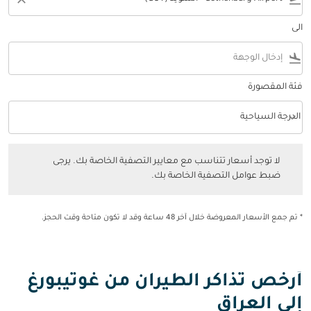
الى
flight_land
فئة المقصورة
keyboard_arrow_down
الدرجة السياحية
فئة المقصورة option الدرجة السياحية Selected
لا توجد أسعار تتناسب مع معايير التصفية الخاصة بك. يرجى ضبط عوامل التصفي
لا توجد أسعار تتناسب مع معايير التصفية الخاصة بك. يرجى
ضبط عوامل التصفية الخاصة بك.
* تم جمع الأسعار المعروضة خلال آخر 48 ساعة وقد لا تكون متاحة وقت الحجز.
أرخص تذاكر الطيران من غوتيبورغ
إلى العراق