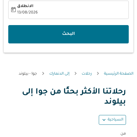
الانطلاق
today
fc-booking-departure-date-aria-label
13/08/2026
البحث
الصفحة الرئيسية
رحلات
إلى الدنمارك
جوا - بيلوند
رحلاتنا الأكثر بحثًا من جوا إلى
حاول تحديث الرحلة (مغادرة و/أو وجهة) أو التفاعل مع التواريخ أ
بيلوند
expand_more
السياحية
من