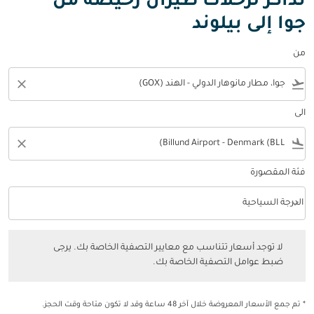
تذاكر لرحلات طيران رخيصة من
جوا إلى بيلوند
من
close
flight_takeoff
الى
close
flight_land
فئة المقصورة
keyboard_arrow_down
الدرجة السياحية
فئة المقصورة option الدرجة السياحية Selected
لا توجد أسعار تتناسب مع معايير التصفية الخاصة بك. يرجى ضبط عوامل التصفي
لا توجد أسعار تتناسب مع معايير التصفية الخاصة بك. يرجى
ضبط عوامل التصفية الخاصة بك.
* تم جمع الأسعار المعروضة خلال آخر 48 ساعة وقد لا تكون متاحة وقت الحجز.