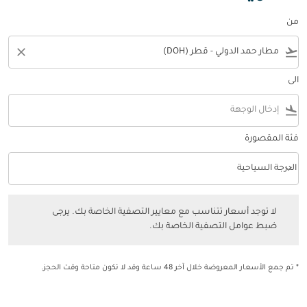
من
close
flight_takeoff
الى
flight_land
فئة المقصورة
keyboard_arrow_down
الدرجة السياحية
فئة المقصورة option الدرجة السياحية Selected
لا توجد أسعار تتناسب مع معايير التصفية الخاصة بك. يرجى ضبط عوامل التصفي
لا توجد أسعار تتناسب مع معايير التصفية الخاصة بك. يرجى
ضبط عوامل التصفية الخاصة بك.
* تم جمع الأسعار المعروضة خلال آخر 48 ساعة وقد لا تكون متاحة وقت الحجز.