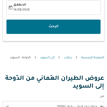
الانطلاق
today
fc-booking-departure-date-aria-label
14/08/2026
البحث
الصفحة الرئيسية
رحلات
إلى السويد
الدّوحة - السويد
عروض الطيران العُماني من الدّوحة
إلى السويد
من
close
flight_takeoff