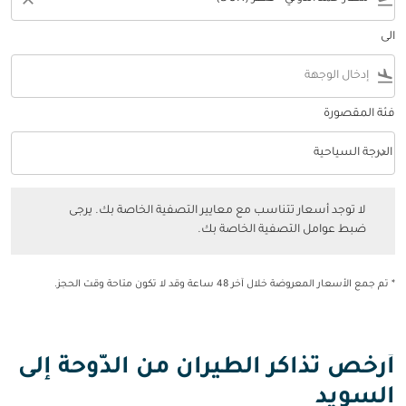
الى
flight_land
فئة المقصورة
keyboard_arrow_down
الدرجة السياحية
فئة المقصورة option الدرجة السياحية Selected
لا توجد أسعار تتناسب مع معايير التصفية الخاصة بك. يرجى ضبط عوامل التصفي
لا توجد أسعار تتناسب مع معايير التصفية الخاصة بك. يرجى
ضبط عوامل التصفية الخاصة بك.
* تم جمع الأسعار المعروضة خلال آخر 48 ساعة وقد لا تكون متاحة وقت الحجز.
أرخص تذاكر الطيران من الدّوحة إلى
السويد