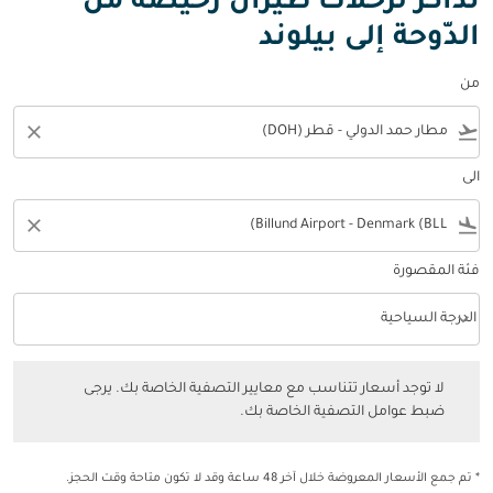
تذاكر لرحلات طيران رخيصة من
الدّوحة إلى بيلوند
من
close
flight_takeoff
الى
close
flight_land
فئة المقصورة
keyboard_arrow_down
الدرجة السياحية
فئة المقصورة option الدرجة السياحية Selected
لا توجد أسعار تتناسب مع معايير التصفية الخاصة بك. يرجى ضبط عوامل التصفي
لا توجد أسعار تتناسب مع معايير التصفية الخاصة بك. يرجى
ضبط عوامل التصفية الخاصة بك.
* تم جمع الأسعار المعروضة خلال آخر 48 ساعة وقد لا تكون متاحة وقت الحجز.