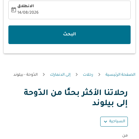
الانطلاق
today
fc-booking-departure-date-aria-label
14/08/2026
البحث
الصفحة الرئيسية
رحلات
إلى الدنمارك
الدّوحة - بيلوند
رحلاتنا الأكثر بحثًا من الدّوحة
حاول تحديث الرحلة (مغادرة و/أو وجهة) أو التفاعل مع التواريخ أ
إلى بيلوند
expand_more
السياحية
من