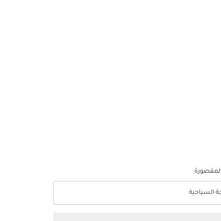
المقصورة
جة السياحية
optio الدرجة السياحية Selected