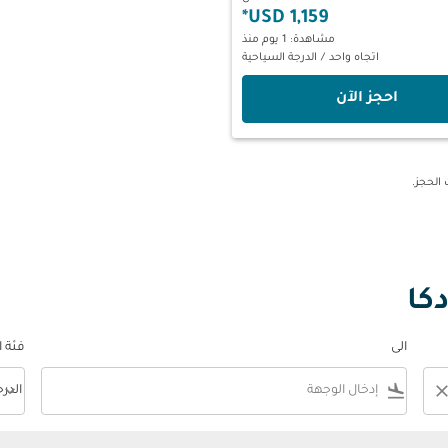
*
1,159 USD
مشاهدة: 1 يوم منذ
اتجاه واحد
/
الدرجة السياحية
‫احجز الآن‬
كا
الى
فئة 
keyboard_arrow_down
flight_land
clos
الدر
فئة المقصورة n
ضبط عوامل التصفية الخاصة بك.