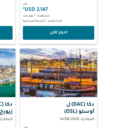
من
*
2,147 USD
مشاهدة: 1 يوم منذ
اتجاه واحد
/
الدرجة السياحية
‫احجز الآن‬
دكا (DAC)
ل
دكا (DAC)
أوسلو (OSL)
زيورخ (RH
المغادرة: 14/08/2026
المغادرة: 08/2026
من