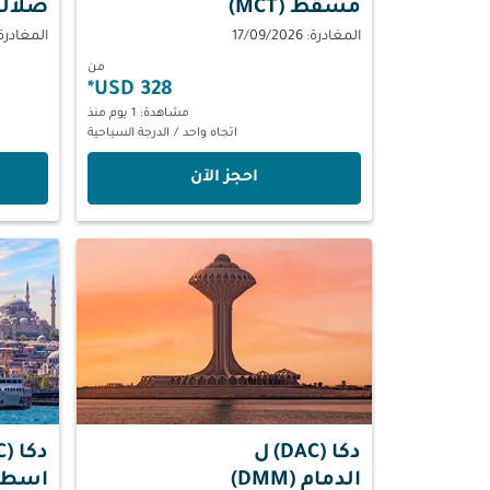
مسقط (MCT)
صلالة (L
المغادرة: 17/09/2026
المغادرة: 08/2026
من
*
328 USD
مشاهدة: 1 يوم منذ
اتجاه واحد
/
الدرجة السياحية
‫احجز الآن‬
دكا (DAC)
ل
دكا (DAC)
الدمام (DMM)
اسطنبو