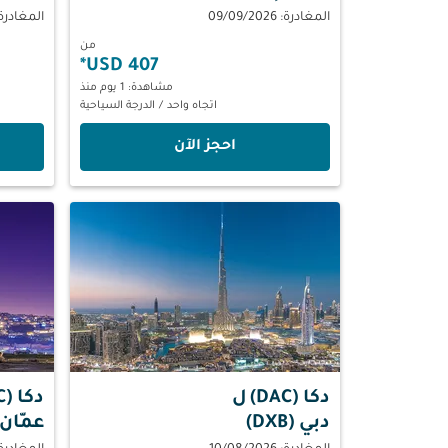
المغادرة: 09/09/2026
المغادرة: 08/2026
من
*
407 USD
مشاهدة: 1 يوم منذ
اتجاه واحد
/
الدرجة السياحية
‫احجز الآن‬
دكا (DAC)
ل
دكا (DAC)
دبي (DXB)
عمّان (MM