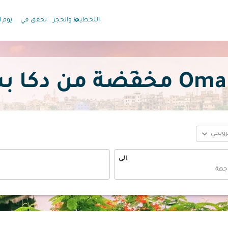
keyboard_arrow_down
التخطيط والحجز
تحقق في
يوم ا
expand_more
ترويجي
الى
fc-booking-departure-date-aria-label