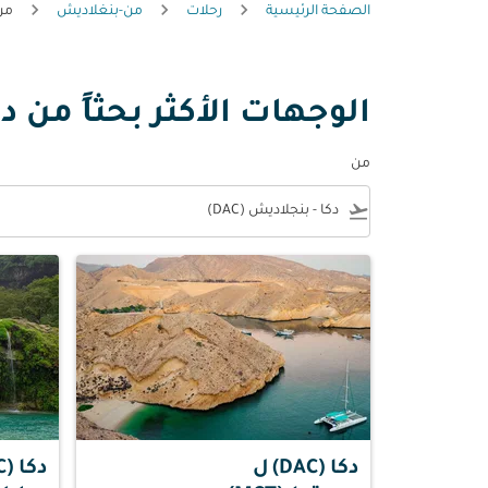
الصفحة الرئيسية
رحلات
من-بنغلاديش
من
الوجهات الأكثر بحثاً من دك
من
e
flight_takeoff
دكا (DAC)
ل
دكا (DAC)