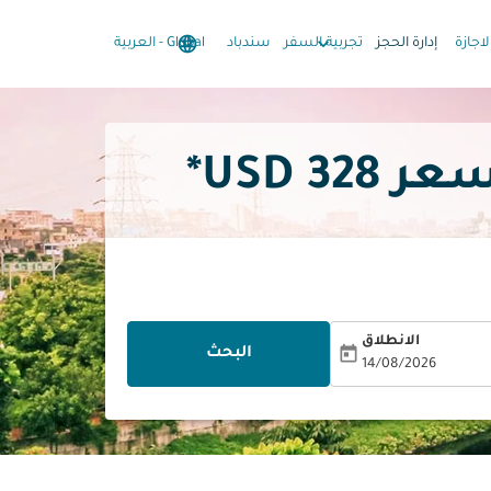
language
keyboard_arrow_down
keyboard_arrow_down
لاجازة
إدارة الحجز
تجربية السفر
سندباد
Global
-
العربية
328 USD*
الانطلاق
today
البحث
14/08/2026