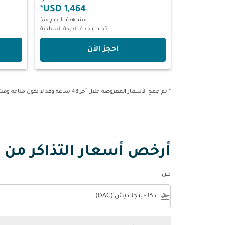
*
1,464 USD
مشاهدة: 1 يوم منذ
اتجاه واحد
/
الدرجة السياحية
‫احجز الآن‬
* تم جمع الأسعار المعروضة خلال آخر 48 ساعة وقد لا تكون متاحة وقت الحجز.
أرخص أسعار التذاكر من د
من
e
flight_takeoff
لا توجد أسعار تتناسب مع معايير التصفية الخاصة بك. يرجى 