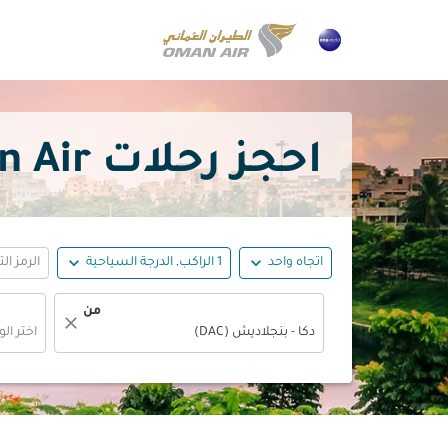
احجز رحلات Oman Air مخفَضة من دكا بسعر
expand_more
expand_more
اتجاه واحد
1 الراكب, الدرجة السياحية
الرمز ال
من
close