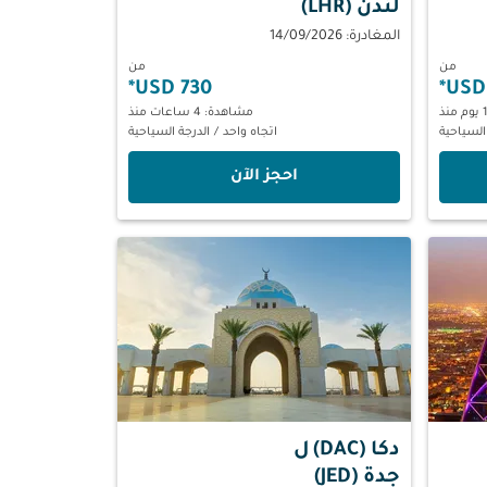
لندن (LHR)
المغادرة: 14/09/2026
من
من
*
730 USD
*
مشاهدة: 4 ساعات منذ
السياحية
اتجاه واحد
/
الدرجة السياحية
‫احجز الآن‬
دكا (DAC)
ل
جدة (JED)