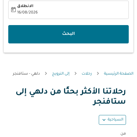
الانطلاق
today
fc-booking-departure-date-aria-label
16/08/2026
البحث
الصفحة الرئيسية
رحلات
إلى النرويج
دلهي - ستافنجر
رحلاتنا الأكثر بحثًا من دلهي إلى
حاول تحديث الرحلة (مغادرة و/أو وجهة) أو التفاعل مع التواريخ أ
ستافنجر
expand_more
السياحية
من