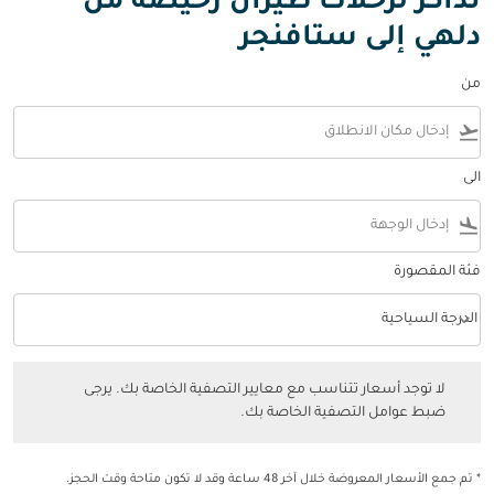
تذاكر لرحلات طيران رخيصة من
دلهي إلى ستافنجر
من
flight_takeoff
الى
flight_land
فئة المقصورة
keyboard_arrow_down
الدرجة السياحية
فئة المقصورة option الدرجة السياحية Selected
لا توجد أسعار تتناسب مع معايير التصفية الخاصة بك. يرجى ضبط عوامل التصفي
لا توجد أسعار تتناسب مع معايير التصفية الخاصة بك. يرجى
ضبط عوامل التصفية الخاصة بك.
* تم جمع الأسعار المعروضة خلال آخر 48 ساعة وقد لا تكون متاحة وقت الحجز.