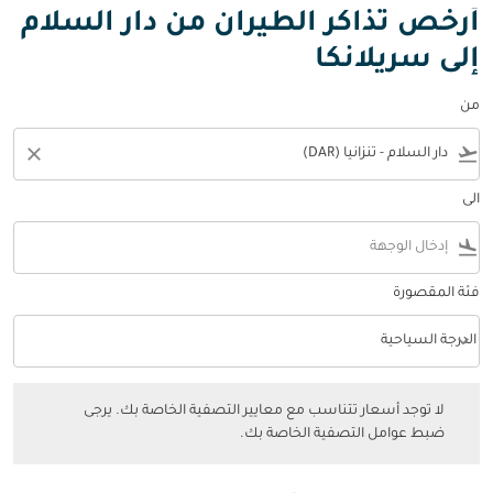
أرخص تذاكر الطيران من دار السلام
إلى سريلانكا
من
close
flight_takeoff
الى
flight_land
فئة المقصورة
keyboard_arrow_down
الدرجة السياحية
فئة المقصورة option الدرجة السياحية Selected
لا توجد أسعار تتناسب مع معايير التصفية الخاصة بك. يرجى ضبط عوامل التصفي
لا توجد أسعار تتناسب مع معايير التصفية الخاصة بك. يرجى
ضبط عوامل التصفية الخاصة بك.