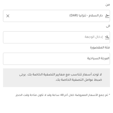
من
close
flight_takeoff
الى
flight_land
فئة المقصورة
keyboard_arrow_down
الدرجة السياحية
فئة المقصورة option الدرجة السياحية Selected
لا توجد أسعار تتناسب مع معايير التصفية الخاصة بك. يرجى ضبط عوامل التصفي
لا توجد أسعار تتناسب مع معايير التصفية الخاصة بك. يرجى
ضبط عوامل التصفية الخاصة بك.
* تم جمع الأسعار المعروضة خلال آخر 48 ساعة وقد لا تكون متاحة وقت الحجز.