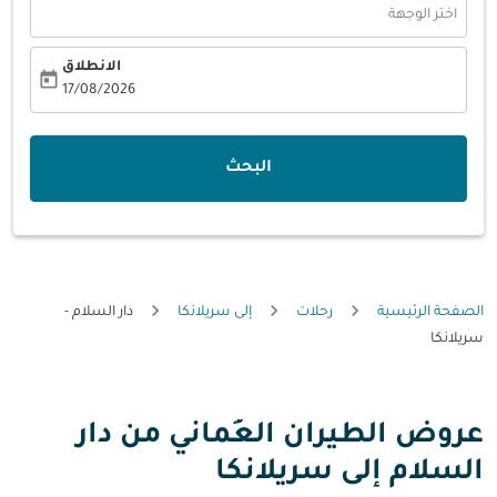
اختر الوجهة
الانطلاق
today
fc-booking-departure-date-aria-label
17/08/2026
البحث
الصفحة الرئيسية
رحلات
إلى سريلانكا
دار السلام -
سريلانكا
عروض الطيران العُماني من دار
السلام إلى سريلانكا