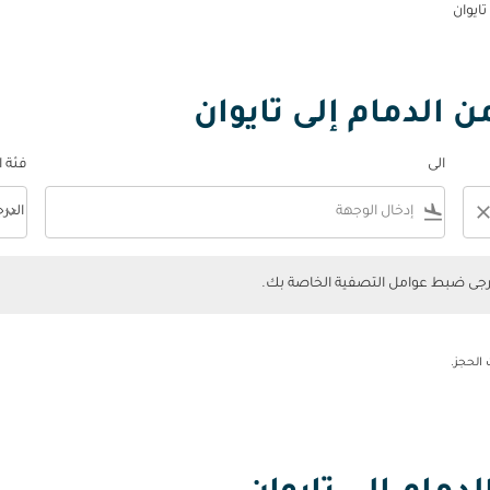
تايوان
 الدمام إلى تايوان
الى
فئة 
keyboard_arrow_down
flight_land
clos
الدر
فئة المقصورة n
ضبط عوامل التصفية الخاصة بك.
يرجى ضبط عوامل التصفية الخاصة بك.