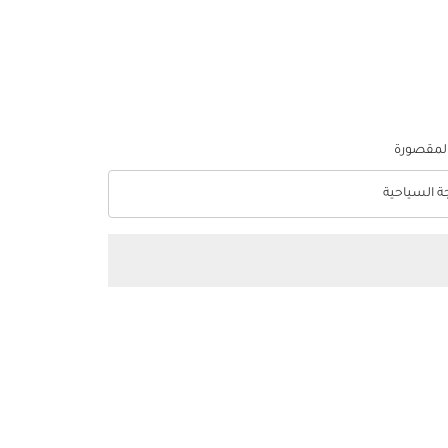
المقصورة
جة السياحية
optio الدرجة السياحية Selected