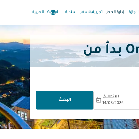
language
keyboard_arrow_down
keyboard_arrow_down
لاجازة
إدارة الحجز
تجربية السفر
سندباد
Global
-
العربية
الانطلاق
today
البحث
14/08/2026