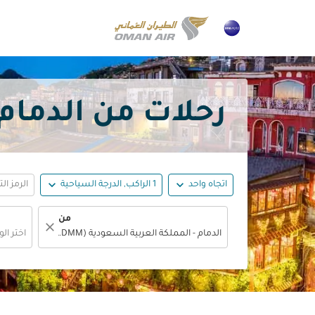
رحلات من الدمام إلى تايو
expand_more
expand_more
اتجاه واحد
1 الراكب, الدرجة السياحية
الرمز ال
من
close