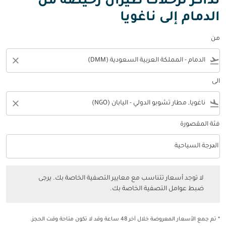
تذاكر لرحلات طيران رخيصة من
الدمام إلى ناغويا
من
close
flight_takeoff
الى
close
flight_land
فئة المقصورة
keyboard_arrow_down
الدرجة السياحية
فئة المقصورة option الدرجة السياحية Selected
لا توجد أسعار تتناسب مع معايير التصفية الخاصة بك. يرجى ضبط عوامل التصفي
لا توجد أسعار تتناسب مع معايير التصفية الخاصة بك. يرجى
ضبط عوامل التصفية الخاصة بك.
* تم جمع الأسعار المعروضة خلال آخر 48 ساعة وقد لا تكون متاحة وقت الحجز.