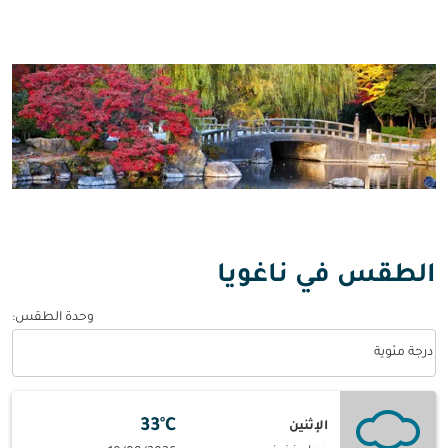
الطقس في ناغويا
وحدة الطقس
:
Weather unit option درجة مئوية Selected
درجة مئوية
33°C
الإثنين