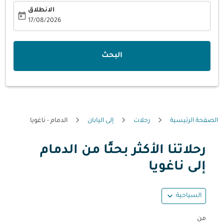
الانطلاق
today
fc-booking-departure-date-aria-label
17/08/2026
البحث
الصفحة الرئيسية
رحلات
إلى اليابان
الدمام - ناغويا
رحلاتنا الأكثر بحثًا من الدمام
حاول تحديث الرحلة (مغادرة و/أو وجهة) أو التفاعل مع التواريخ أ
إلى ناغويا
expand_more
السياحية
من