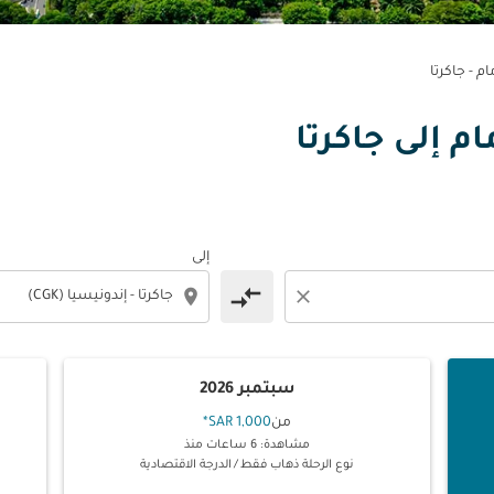
ام - جاكرتا
مام إلى جاكرتا
إلى
compare_arrows
location_on
close
سبتمبر 2026
من
1,000 SAR
*
مشاهدة: 6 ساعات منذ
نوع الرحلة ذهاب فقط
/
الدرجة الاقتصادية