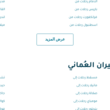
الدمام رحلات من
مدين
باريس رحلات من
القا
فرانكفورت رحلات من
لندن
اسطنبول رحلات من
ميلا
عرض المزيد
ان العُماني
مسقط رحلات إلى
تشين
مانيلا رحلات إلى
حيدر
صلالة رحلات إلى
جاكر
مومباي رحلات إلى
كوال
بنجلور رحلات إلى
فوكي