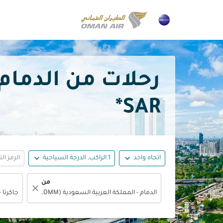
رحلات من الدمام إلى جاكرت
SAR*
expand_more
expand_more
اتجاه واحد
1 الراكب, الدرجة السياحية
الرمز ال
من
close