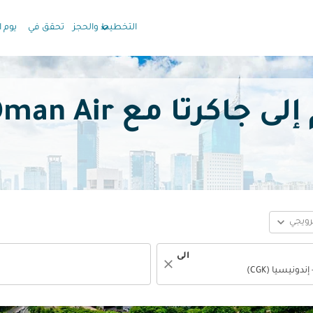
keyboard_arrow_down
التخطيط والحجز
تحقق في
يوم ا
ا مع Oman Air بدءًا من
expand_more
ترويجي
الى
close
fc-booking-departure-date-aria-label