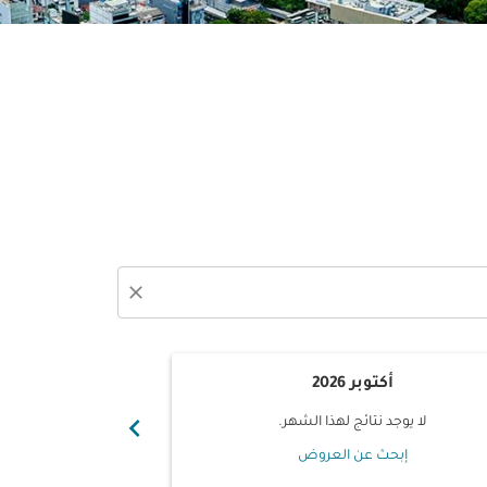
close
أكتوبر 2026
نوفم
chevron_right
لا يوجد نتائج لهذا الشهر.
لا يوجد ن
إبحث عن العروض
إبحث