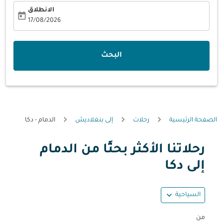
الانطلاق
today
fc-booking-departure-date-aria-label
17/08/2026
البحث
الصفحة الرئيسية
رحلات
إلى بنغلاديش
الدمام - دكا
رحلاتنا الأكثر بحثًا من الدمام
إلى دكا
expand_more
السياحية
من