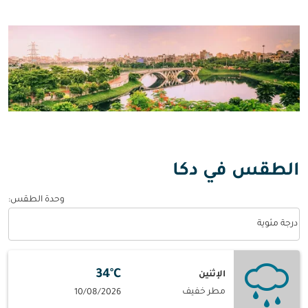
الطقس في دكا
وحدة الطقس
:
Weather unit option درجة مئوية Selected
درجة مئوية
34°C
الإثنين
مطر خفيف
10/08/2026