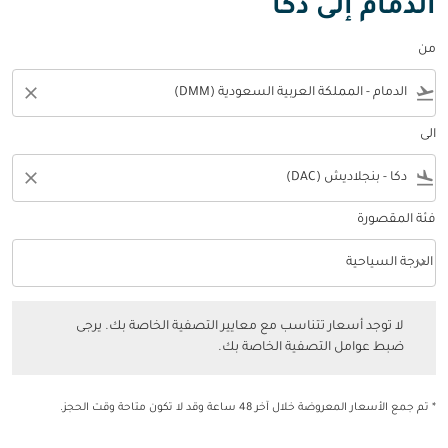
الدمام إلى دكا
من
close
flight_takeoff
الى
close
flight_land
فئة المقصورة
keyboard_arrow_down
الدرجة السياحية
فئة المقصورة option الدرجة السياحية Selected
لا توجد أسعار تتناسب مع معايير التصفية الخاصة بك. يرجى ضبط عوامل التصفي
لا توجد أسعار تتناسب مع معايير التصفية الخاصة بك. يرجى
ضبط عوامل التصفية الخاصة بك.
* تم جمع الأسعار المعروضة خلال آخر 48 ساعة وقد لا تكون متاحة وقت الحجز.