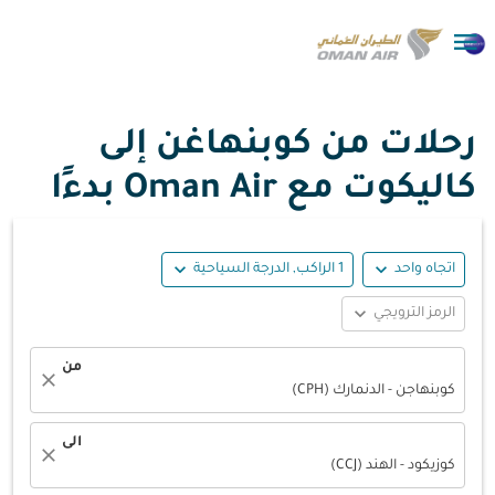

رحلات من كوبنهاغن إلى
كاليكوت مع Oman Air بدءًا
expand_more
expand_more
اتجاه واحد
1 الراكب, الدرجة السياحية
expand_more
الرمز الترويجي
من
close
كوبنهاجن - الدنمارك (CPH)
الى
close
كوزيكود - الهند (CCJ)