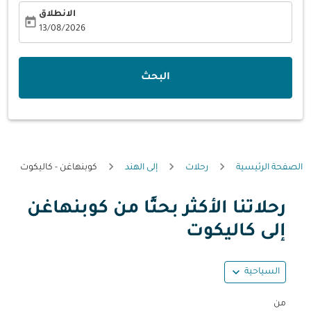
الانطلاق
today
fc-booking-departure-date-aria-label
13/08/2026
البحث
الصفحة الرئيسية
رحلات
إلى الهند
كوبنهاغن - كاليكوت
رحلاتنا الأكثر بحثًا من كوبنهاغن
حاول تحديث الرحلة (مغادرة و/أو وجهة) أو التفاعل مع التواريخ أ
إلى كاليكوت
expand_more
السياحية
من