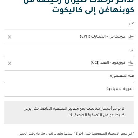
تذاكر لرحلات طيران رخيصة من
كوبنهاغن إلى كاليكوت
من
close
flight_takeoff
الى
close
flight_land
فئة المقصورة
keyboard_arrow_down
الدرجة السياحية
فئة المقصورة option الدرجة السياحية Selected
لا توجد أسعار تتناسب مع معايير التصفية الخاصة بك. يرجى ضبط عوامل التصفي
لا توجد أسعار تتناسب مع معايير التصفية الخاصة بك. يرجى
ضبط عوامل التصفية الخاصة بك.
* تم جمع الأسعار المعروضة خلال آخر 48 ساعة وقد لا تكون متاحة وقت الحجز.