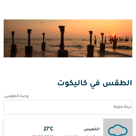
الطقس في كاليكوت
وحدة الطقس
:
Weather unit option درجة مئوية Selected
درجة مئوية
27°C
الخميس