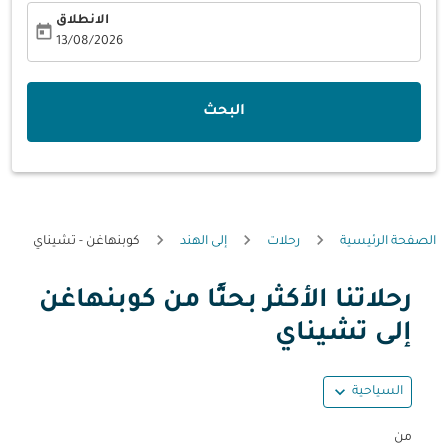
الانطلاق
today
fc-booking-departure-date-aria-label
13/08/2026
البحث
الصفحة الرئيسية
رحلات
إلى الهند
كوبنهاغن - تشيناي
رحلاتنا الأكثر بحثًا من كوبنهاغن
حاول تحديث الرحلة (مغادرة و/أو وجهة) أو التفاعل مع التواريخ أ
إلى تشيناي
expand_more
السياحية
من