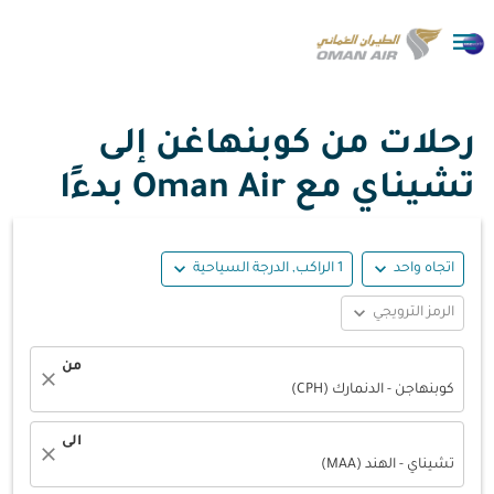

رحلات من كوبنهاغن إلى
تشيناي مع Oman Air بدءًا
expand_more
expand_more
اتجاه واحد
1 الراكب, الدرجة السياحية
expand_more
الرمز الترويجي
من
close
كوبنهاجن - الدنمارك (CPH)
الى
close
تشيناي - الهند (MAA)