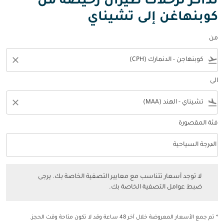
تذاكر لرحلات طيران رخيصة من
كوبنهاغن إلى تشيناي
من
close
flight_takeoff
الى
close
flight_land
فئة المقصورة
keyboard_arrow_down
الدرجة السياحية
فئة المقصورة option الدرجة السياحية Selected
لا توجد أسعار تتناسب مع معايير التصفية الخاصة بك. يرجى ضبط عوامل التصفي
لا توجد أسعار تتناسب مع معايير التصفية الخاصة بك. يرجى
ضبط عوامل التصفية الخاصة بك.
* تم جمع الأسعار المعروضة خلال آخر 48 ساعة وقد لا تكون متاحة وقت الحجز.